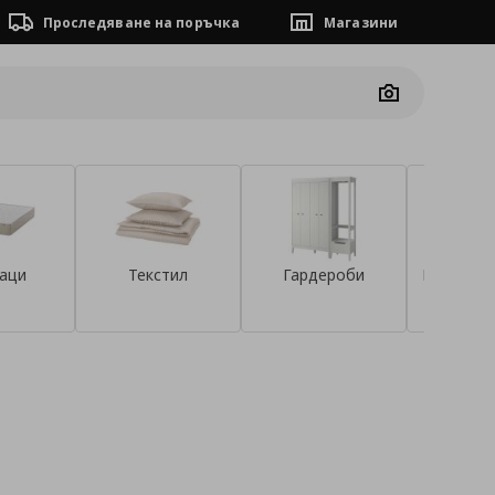
Проследяване на поръчка
Магазини
Camera
аци
Текстил
Гардероби
Корнизи, 
що
а онлайн за Зона 2 и 3