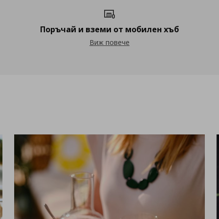
Поръчай и вземи от мобилен хъб
Поръчай и вземи от мобилен хъб
Виж повече
е на кухня