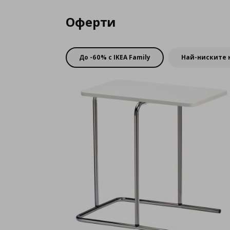
цена
Оферти
До -60% с IKEA Family
Най-ниските 