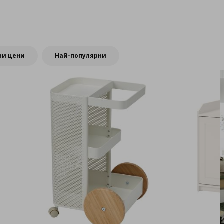
Запознайте се с к
ни цени
Най-популярни