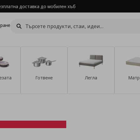
езплатна доставка до мобилен хъб
ране
езата
Готвене
Легла
Матр
 на супер
Безплатна доставк