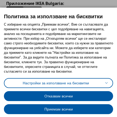
Приложение IKEA Bulgaria:
Политика за използване на бисквитки
С избиране на опцията „Приемам всички“, Вие се съгласявате да
приемете всички бисквитки с цел подобряване на навигацията,
Последвайте ни:
анализ на посещенията и подобряване на маркетинговите ни
активности. При избор на „Отхвърлям всички“ ще се инсталират
Facebook
Twitter
Youtube
Pinterest
Instagram
само строго необходимитe бисквитки, които са нужни за правилното
функциониране на уебсайта ни. Можете да изберете кои категории
да приемете като кликнете на "Настройки за използване на
бисквитки". За да видите пълната ни Политика за използване на
бисквитки, кликнете тук. За правилно функциониране на
бисквитките, опреснете страницата в случай, че оттеглите
съгласието си за използване на бисквитки.
Политика за използване на бисквитки (Cookies)
Избор на настройки за използване на бисквитки
Настройки за използване на бисквитки
Условия за ползване на ikea.bg
Обща политика за личните данни
Политика за защита на личните данни на ikea.bg
Общи условия на програма IKEA Family
Отказвам всички
Политика за защита на лични данни на програма IKEA Family
Приемам всички
© Inter-IKEA Systems B.V. 1999 - 2025