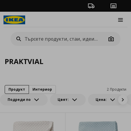
Проследяване на п
Магази
Burge
Camera
PRAKTVIAL
Продукт
Интериор
2 Продукти
Подреди по
Цвят:
Цена: