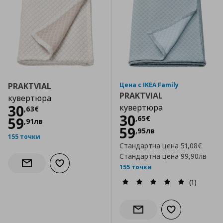
PRAKTVIAL
Цена с IKEA Family
PRAKTVIAL
кувертюра
Цена
30,63 €
30
кувертюра
,
63
€
Цена
30,65 €
30
,
65
€
59
,
91
лв
59
,
95
лв
155 точки
Стандартна цена
51,08€
Стандартна цена
99,90лв
Добави към списъка с любими
Информирай ме за наличност
155 точки
(1)
Добави към сп
Информирай ме за налич