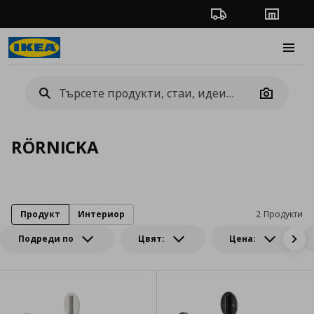
Проследяване на п
Магази
Burge
Camera
RÖRNICKA
Продукт
Интериор
2 Продукти
Подреди по
Цвят:
Цена: