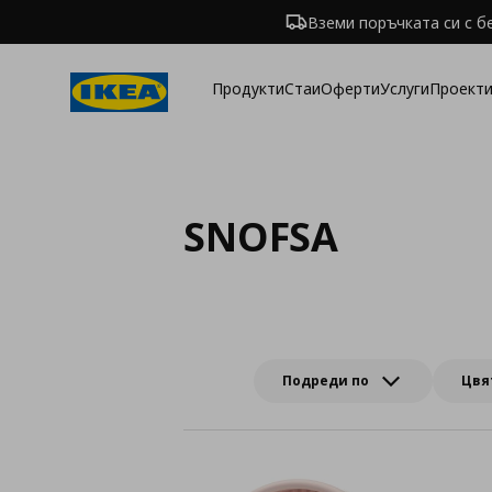
Вземи поръчката си с б
Продукти
Стаи
Оферти
Услуги
Проекти
SNOFSA
Подреди по
Цвя