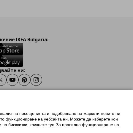
ение IKEA Bulgaria:
вайте ни:
ook
Twitter
Youtube
Pinterest
Instagram
 анализ на посещенията и подобряване на маркетинговите ни
олзване на ikea.bg
ото функциониране на уебсайта ни. Можете да изберете кои
 IKEA Family
е на бисквитки, кликнете тук. За правилно функциониране на