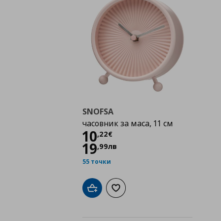
SNOFSA
часовник за маса, 11 см
Цена
10,22 €
10
,
22
€
19
,
99
лв
55 точки
Добави в кошницата
Добави към списъка с любими