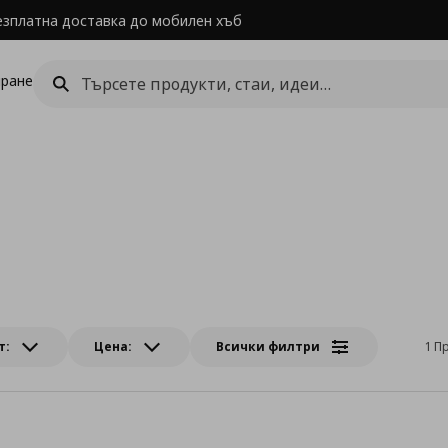
езплатна доставка до мобилен хъб
ране
т:
Цена:
Всички филтри
1 П