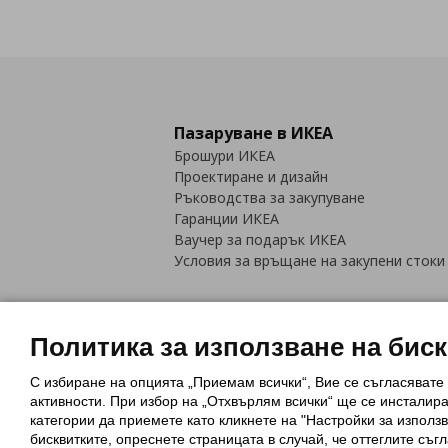
Пазаруване в ИКЕА
Брошури ИКЕА
Проектиране и дизайн
Ръководства за закупуване
Гаранции ИКЕА
Ваучер за подарък ИКЕА
Условия за връщане на закупени стоки
Политика за използване на бис
С избиране на опцията „Приемам всички“, Вие се съгласявате
Политика за използване на бискви
активности. При избор на „Отхвърлям всички“ ще се инсталир
Обща политика за личните данни
категории да приемете като кликнете на "Настройки за използв
Политика за защита на лични данн
бисквитките, опреснете страницата в случай, че оттеглите съгл