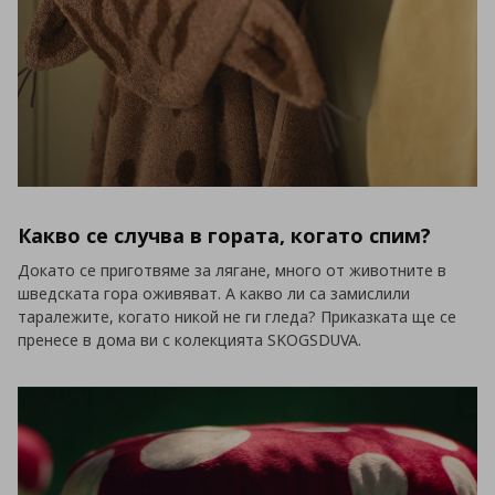
Какво се случва в гората, когато спим?
Докато се приготвяме за лягане, много от животните в
шведската гора оживяват. А какво ли са замислили
таралежите, когато никой не ги гледа? Приказката ще се
пренесе в дома ви с колекцията SKOGSDUVA.