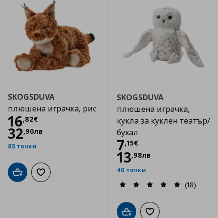
SKOGSDUVA
SKOGSDUVA
плюшена играчка, рис
плюшена играчка,
Цена
16,82 €
16
,
82
€
кукла за куклен театър/
32
,
90
лв
бухал
Цена
7,15 €
7
,
15
€
85 точки
13
,
98
лв
40 точки
Добави в кошницата
Добави към списъка с любими
(18)
Добави в кошницата
Добави към списъка