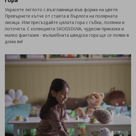
гора
Украсете леглото с възглавници във форма на цветя.
Превърнете кътче от стаята в бърлога на полярната
лисица. Или пресъздайте цялата гора с гъбки, полянки и
поточета. С колекцията SKOGSDUVA, чудесни приказки и
малко фантазия - вълшебната шведска гора ще се появи в
дома ви!