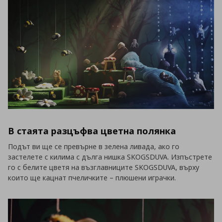
В стаята разцъфва цветна полянка
Подът ви ще се превърне в зелена ливада, ако го
застелете с килима с дълга нишка SKOGSDUVA. Изпъстрете
го с белите цветя на възглавниците SKOGSDUVA, върху
които ще кацнат пчеличките – плюшени играчки.