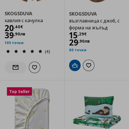
SKOGSDUVA
SKOGSDUVA
хавлия с качулка
възглавница с джоб, с
Цена
20,40 €
20
,
40
€
форма на жълъд
Цена
15,29 €
39
15
,
90
лв
,
29
€
29
,
90
лв
105 точки
80 точки
(4)
Добави в кошницата
Добави към списъка
Добави към списъка с любими
Информирай ме за наличност
Top Seller