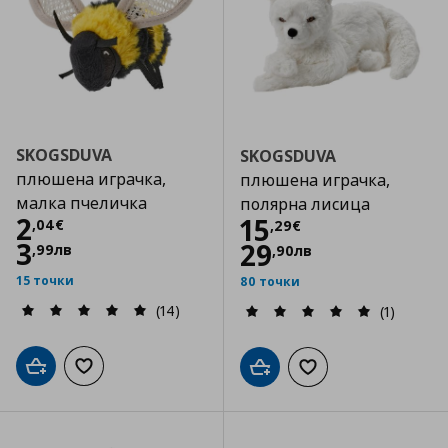
SKOGSDUVA
SKOGSDUVA
плюшена играчка,
плюшена играчка,
малка пчеличка
полярна лисица
Цена
2,04 €
2
Цена
15,29 €
15
,
04
€
,
29
€
3
29
,
99
лв
,
90
лв
15 точки
80 точки
(14)
(1)
Добави в кошницата
Добави към списъка с любими
Добави в кошницата
Добави към списъка