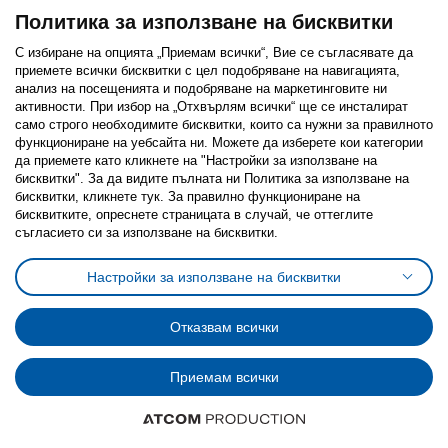
Проектиране и дизайн
Политика за използване на бисквитки
Ръководства за закупуване
Гаранции ИКЕА
С избиране на опцията „Приемам всички“, Вие се съгласявате да
Ваучер за подарък ИКЕА
приемете всички бисквитки с цел подобряване на навигацията,
Условия за връщане на закупени стоки
анализ на посещенията и подобряване на маркетинговите ни
За ИКЕА
активности. При избор на „Отхвърлям всички“ ще се инсталират
само строго необходимитe бисквитки, които са нужни за правилното
Работете с нас
функциониране на уебсайта ни. Можете да изберете кои категории
Това е ИКЕА
да приемете като кликнете на "Настройки за използване на
Пресцентър
бисквитки". За да видите пълната ни Политика за използване на
Най-често задавани въпроси
бисквитки, кликнете тук. За правилно функциониране на
Свържете се с нас
бисквитките, опреснете страницата в случай, че оттеглите
съгласието си за използване на бисквитки.
Приложение IKEA Bulgaria:
Настройки за използване на бисквитки
Отказвам всички
Последвайте ни:
Приемам всички
Facebook
Twitter
Youtube
Pinterest
Instagram