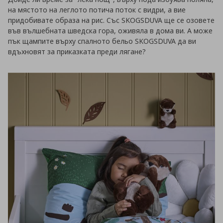
на мястото на леглото потича поток с видри, а вие
придобивате образа на рис. Със SKOGSDUVA ще се озовете
във вълшебната шведска гора, оживяла в дома ви. А може
пък щампите върху спалното бельо SKOGSDUVA да ви
вдъхновят за приказката преди лягане?