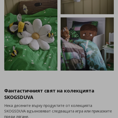
Фантастичният свят на колекцията
SKOGSDUVA
Нека десените върху продуктите от колекцията
SKOGSDUVA вдъхновяват следващата игра или приказките
преди лягане.