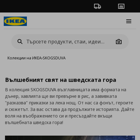
Проследяване на п
Магази
Burge
Camera
Колекции на ИКЕА
›
SKOGSDUVA
Вълшебният свят на шведската гора
В колекция SKOGSDUVA възглавницата има формата на
дънер, хавлията ще ви превърне в рис, а завивката
"разказва" приказки за лека нощ. От нас са фонът, героите
и сюжетът. За вас остава да продължите историята. Дайте
воля на въображението си и пресъздайте вкъщи
вълшебната шведска гора!