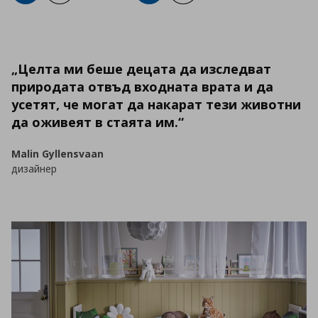
„Целта ми беше децата да изследват
природата отвъд входната врата и да
усетят, че могат да накарат тези животни
да оживеят в стаята им.“
Malin Gyllensvaan
дизайнер