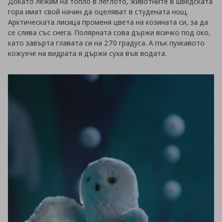
Докато лежим на топло в леглото, животните в шведската
гора имат свой начин да оцеляват в студената нощ.
Арктическата лисица променя цвета на козината си, за да
се слива със снега. Полярната сова държи всичко под око,
като завърта главата си на 270 градуса. А пък пухкавото
кожухче на видрата я държи суха във водата.