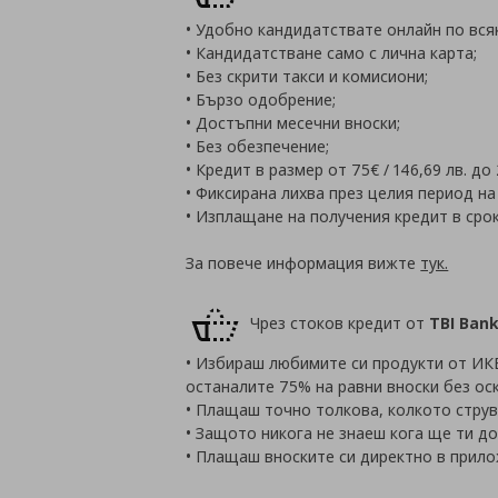
• Удобно кандидатствате онлайн по вся
• Кандидатстване само с лична карта;
• Без скрити такси и комисиони;
• Бързо одобрение;
• Достъпни месечни вноски;
• Без обезпечение;
• Кредит в размер от 75€ / 146,69 лв. до 
• Фиксирана лихва през целия период на
• Изплащане на получения кредит в срок
За повече информация вижте
тук.
Чрез стоков кредит от
TBI Ban
• Избираш любимите си продукти от ИКЕА
останалите 75% на равни вноски без ос
• Плащаш точно толкова, колкото струва
• Защото никога не знаеш кога ще ти д
• Плащаш вноските си директно в прило