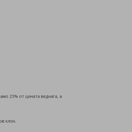
само 25% от цената веднага, а
ов клон.