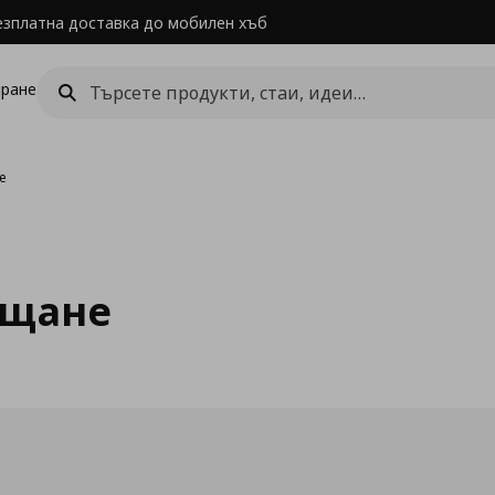
езплатна доставка до мобилен хъб
ране
е
ащане