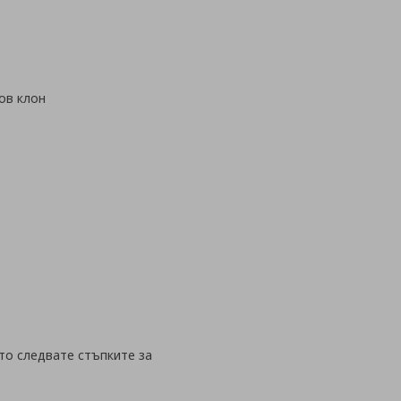
ов клон
то следвате стъпките за