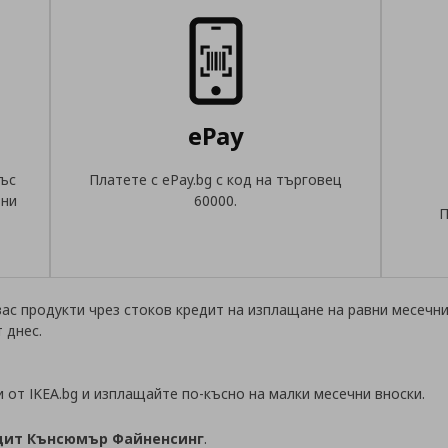
ePay
със
Платете с еPay.bg с код на търговец
вни
60000.
П
ас продукти чрез стоков кредит на изплащане на равни месечни
 днес.
от IKEA.bg и изплащайте по-късно на малки месечни вноски.
дит Кънсюмър Файненсинг
.