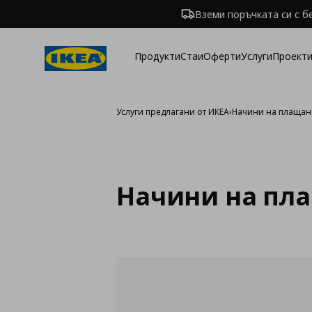
Вземи поръчката си с б
Продукти
Стаи
Оферти
Услуги
Проекти
Услуги предлагани от ИКЕА
›
Начини на плащан
Начини на пл