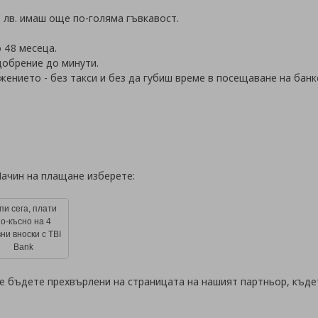
45 лв. имаш още по-голяма гъвкавост.
 48 месеца.
добрение до минути.
жението - без такси и без да губиш време в посещаване на банк
Начин на плащане изберете:
пи сега, плати
по-късно на 4
ни вноски с TBI
Bank
е бъдете прехвърлени на страницата на нашият партньор, къде