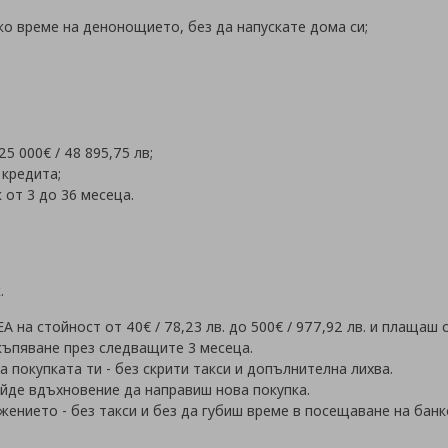
ко време на денонощието, без да напускате дома си;
25 000€ / 48 895,75 лв;
 кредита;
 от 3 до 36 месеца.
k
.
 на стойност от 40€ / 78,23 лв. до 500
€ / 977,92
лв. и плащаш 
къпяване през следващите 3 месеца.
 покупката ти - без скрити такси и допълнителна лихва.
ойде вдъхновение да направиш нова покупка.
жението - без такси и без да губиш време в посещаване на банк