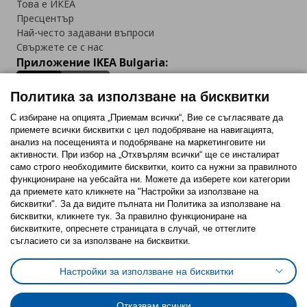
Това е ИКЕА
Пресцентър
Най-често задавани въпроси
Свържете се с нас
Приложение IKEA Bulgaria:
Политика за използване на бисквитки
С избиране на опцията „Приемам всички“, Вие се съгласявате да
приемете всички бисквитки с цел подобряване на навигацията,
Последвайте ни:
анализ на посещенията и подобряване на маркетинговите ни
активности. При избор на „Отхвърлям всички“ ще се инсталират
Facebook
Twitter
Youtube
Pinterest
Instagram
само строго необходимитe бисквитки, които са нужни за правилното
функциониране на уебсайта ни. Можете да изберете кои категории
да приемете като кликнете на "Настройки за използване на
бисквитки". За да видите пълната ни Политика за използване на
бисквитки, кликнете тук. За правилно функциониране на
бисквитките, опреснете страницата в случай, че оттеглите
съгласието си за използване на бисквитки.
Политика за използване на бисквитки (Cookies)
Избор на настройки за използване на бисквитки
Настройки за използване на бисквитки
Условия за ползване на ikea.bg
Обща политика за личните данни
Политика за защита на личните данни на ikea.bg
Общи условия на програма IKEA Family
Отказвам всички