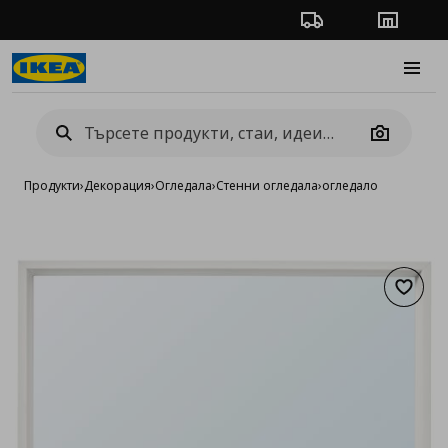
Проследяване на п
Магази
Burge
Camera
Продукти
›
Декорация
›
Огледала
›
Стенни огледала
›
огледало
Добав