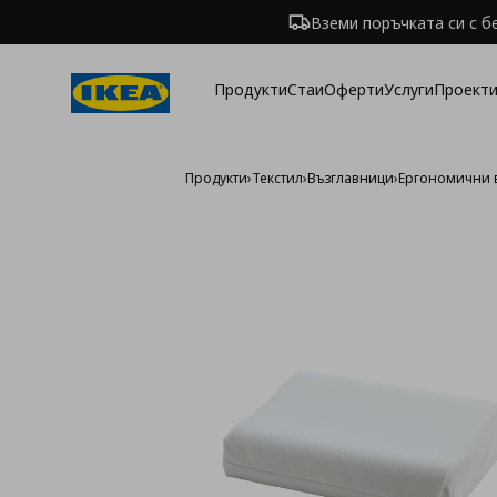
Вземи поръчката си с б
Продукти
Стаи
Оферти
Услуги
Проекти
Продукти
›
Текстил
›
Възглавници
›
Ергономични 