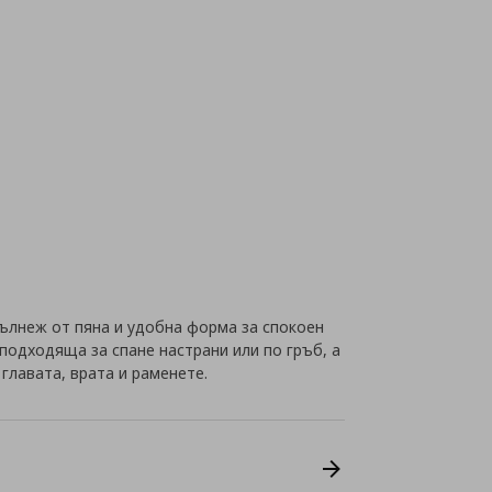
ълнеж от пяна и удобна форма за спокоен
 подходяща за спане настрани или по гръб, а
главата, врата и раменете.