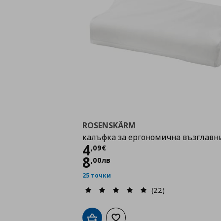
ROSENSKÄRM
калъфка за ергономична възглавн
Цена
4,09 €
4
,
09
€
8
,
00
лв
25 точки
(22)
Добави в кошницата
Добави към списъка с любими