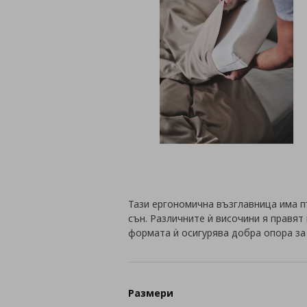
Тази ергономична възглавница има п
сън. Различните ѝ височини я правят
формата ѝ осигурява добра опора за 
Размери