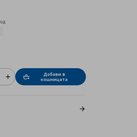
star
rating
код
Добави в
кошницата