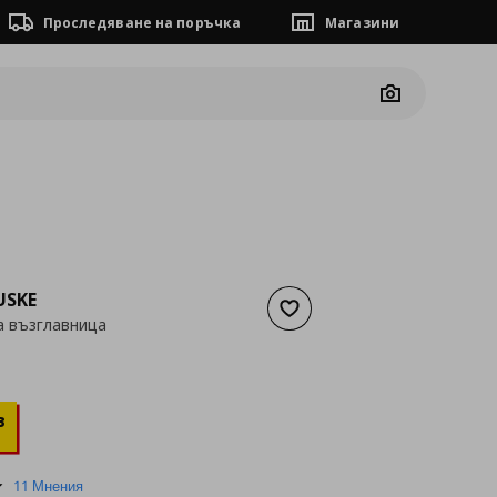
Проследяване на поръчка
Магазини
Camera
USKE
Добави към списъка с люб
а възглавница
а
8,18 €
в
4.5
11 Мнения