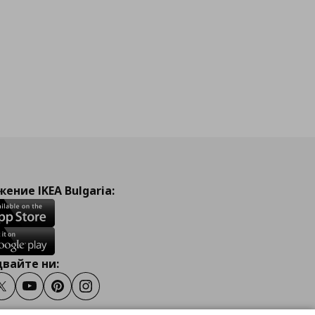
ение IKEA Bulgaria:
вайте ни:
ook
Twitter
Youtube
Pinterest
Instagram