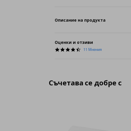
Описание на продукта
Оценки и отзиви
4.5
11 Мнения
star
rating
Съчетава се добре с