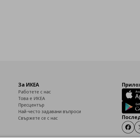
За ИКЕА
Прилож
Работете с нас
Това е ИКЕА
Пресцентър
Най-често задавани въпроси
Послед
Свържете се с нас
Faceb