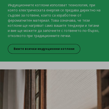
Индукционните котлони използват технология, при
която електрическата енергия се предава директно на
съдове за готвене, които са изработени от
феромагнитен материал. Това означава, че тези
котлони ще нагряват само вашите тенджери и тигани
и вие ще можете да започнете с готвенето по-бързо,
отколкото при традиционните печки.
Вижте всички индукционни котлони
Да спестяваме време и електричество,