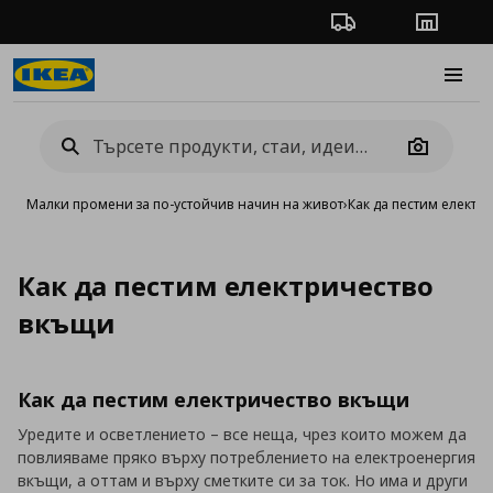
Проследяване на п
Магази
Burge
Camera
Малки промени за по-устойчив начин на живот
›
Как да пестим електр
Как да пестим електричество
вкъщи
Как да пестим електричество вкъщи
Уредите и осветлението – все неща, чрез които можем да
повлияваме пряко върху потреблението на електроенергия
вкъщи, а оттам и върху сметките си за ток. Но има и други