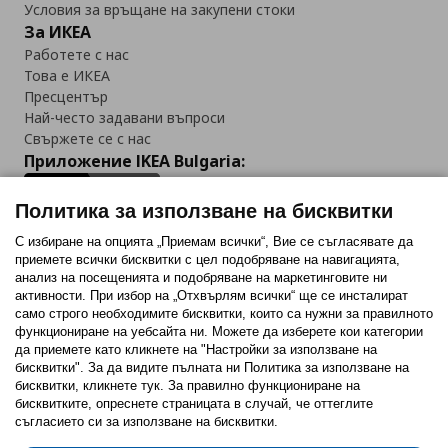
Условия за връщане на закупени стоки
За ИКЕА
Работете с нас
Това е ИКЕА
Пресцентър
Най-често задавани въпроси
Свържете се с нас
Приложение IKEA Bulgaria:
Политика за използване на бисквитки
С избиране на опцията „Приемам всички“, Вие се съгласявате да
приемете всички бисквитки с цел подобряване на навигацията,
Последвайте ни:
анализ на посещенията и подобряване на маркетинговите ни
активности. При избор на „Отхвърлям всички“ ще се инсталират
Facebook
Twitter
Youtube
Pinterest
Instagram
само строго необходимитe бисквитки, които са нужни за правилното
функциониране на уебсайта ни. Можете да изберете кои категории
да приемете като кликнете на "Настройки за използване на
бисквитки". За да видите пълната ни Политика за използване на
бисквитки, кликнете тук. За правилно функциониране на
бисквитките, опреснете страницата в случай, че оттеглите
съгласието си за използване на бисквитки.
Политика за използване на бисквитки (Cookies)
Избор на настройки за използване на бисквитки