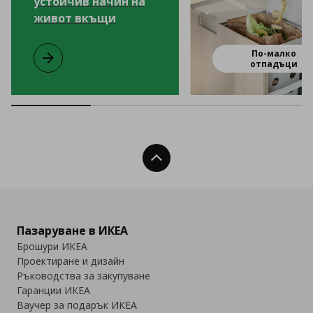
устойчив начин на
живот вкъщи
По-малко
Наръчник за по-устойчив начин на живот вкъщи
отпадъци
Нагоре
Пазаруване в ИКЕА
Брошури ИКЕА
Проектиране и дизайн
Ръководства за закупуване
Гаранции ИКЕА
Ваучер за подарък ИКЕА