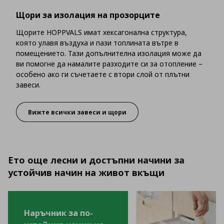
Щори за изолация на прозорците
Щорите HOPPVALS имат хексагонална структура,
която улавя въздуха и пази топлината вътре в
помещението. Тази допълнителна изолация може да
ви помогне да намалите разходите си за отопление –
особено ако ги съчетаете с втори слой от плътни
завеси.
Вижте всички завеси и щори
Щори за изолация на прозорците
Ето още лесни и достъпни начини за
устойчив начин на живот вкъщи
Наръчник за по-