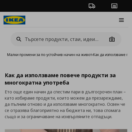
Проследяване на п
Магази
Burge
Camera
Малки промени за по-устойчив начин на живот
›
Как да използваме по
Как да използваме повече продукти за
многократна употреба
Ето още един начин да спестим пари в дългосрочен план –
като избираме продукти, които можем да презареждаме,
да пълним отново и да използваме многократно. Освен че
се отразява благоприятно на бюджета ни, това спомага
също и за ограничаване на изхвърляните отпадъци.