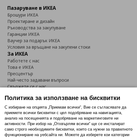
Пазаруване в ИКЕА
Брошури ИКЕА
Проектиране и дизайн
Ръководства за закупуване
Гаранции ИКЕА
Ваучер за подарък ИКЕА
Условия за връщане на закупени стоки
За ИКЕА
Работете с нас
Това е ИКЕА
Пресцентър
Най-често задавани въпроси
Свържете се с нас
Приложение IKEA Bulgaria:
Политика за използване на бисквитки
С избиране на опцията „Приемам всички“, Вие се съгласявате да
приемете всички бисквитки с цел подобряване на навигацията,
анализ на посещенията и подобряване на маркетинговите ни
активности. При избор на „Отхвърлям всички“ ще се инсталират
Последвайте ни:
само строго необходимитe бисквитки, които са нужни за правилното
функциониране на уебсайта ни. Можете да изберете кои категории
Facebook
Twitter
Youtube
Pinterest
Instagram