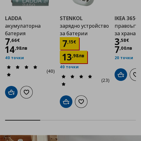
LADDA
STENKOL
IKEA 365+
акумулаторна
зарядно устройство
правоъгъл
батерия
за батерии
за храна с
Цена
7,66 €
Цена
7
3
Цена
7,15 €
,
66
€
,
58
€
7
,
15
€
14
7
,
98
лв
,
00
лв
13
,
98
лв
40 точки
20 точки
40 точки
(40)
Добави в
До
(23)
Добави в кошницата
Добави към списъка с любими
Добави в кошницата
Добави към списъка с люб