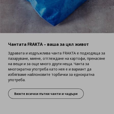
Чантата FRAKTA – ваша за цял живот
Здравата и издръжлива чанта FRAKTA е подходяща за
пазаруване, миене, отглеждане на картофи, пренасяне
на вещи и за още много други неща. Чанта за
многократна употреба като нея е и вариант да
избягваме найлоновите торбички за еднократна
употреба.
Вижте всички пътни чанти и чадъри
Чантата FRAKTA – ваша за цял живот