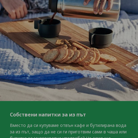
Собствени напитки за из път
Вместо да си купуваме отвън кафе и бутилирана вода
за из път, защо да не си ги приготвим сами в чаша или