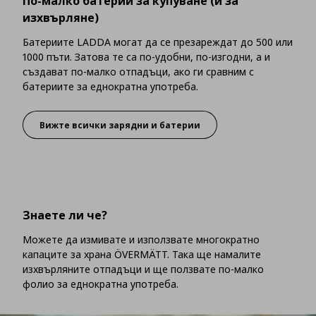
По-малко батерии за купуване (и за
изхвърляне)
Батериите LADDA могат да се презареждат до 500 или
1000 пъти. Затова те са по-удобни, по-изгодни, а и
създават по-малко отпадъци, ако ги сравним с
батериите за еднократна употреба.
Вижте всички зарядни и батерии
По-малко батерии за купуване (и за изх
Знаете ли че?
Можете да измивате и използвате многократно
капаците за храна ÖVERMÄTT. Така ще намалите
изхвърляните отпадъци и ще ползвате по-малко
фолио за еднократна употреба.