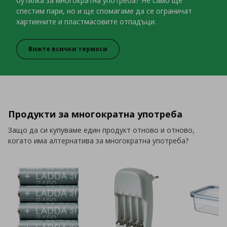
бутилка за многократна употреба? Не само ще
спестим пари, но и ще спомагаме да се ограничат
хартиените и пластмасовите отпадъци.
Вижте всички термоси
Собствени напитки за из път
Продукти за многократна употреба
Защо да си купуваме един продукт отново и отново,
когато има алтернатива за многократна употреба?