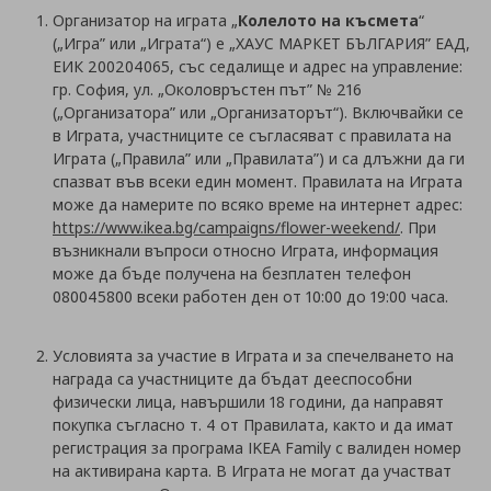
Организатор на играта „
Колелото на късмета
“
(„Игра” или „Играта“) е „ХАУС МАРКЕТ БЪЛГАРИЯ” ЕАД,
ЕИК 200204065, със седалище и адрес на управление:
гр. София, ул. „Околовръстен път” № 216
(„Организатора” или „Организаторът“). Включвайки се
в Играта, участниците се съгласяват с правилата на
Играта („Правила” или „Правилата”) и са длъжни да ги
спазват във всеки един момент. Правилата на Играта
може да намерите по всяко време на интернет адрес:
https://www.ikea.bg/campaigns/flower-weekend/
. При
възникнали въпроси относно Играта, информация
може да бъде получена на безплатен телефон
080045800 всеки работен ден от 10:00 до 19:00 часа.
Условията за участие в Играта и за спечелването на
награда са участниците да бъдат дееспособни
физически лица, навършили 18 години, да направят
покупка съгласно т. 4 от Правилата, както и да имат
регистрация за програма IKEA Family с валиден номер
на активирана карта. В Играта не могат да участват