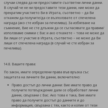
случаи следва да ни предоставите съответни лични данни.
В случай че не ни предоставите тези данни, ние може да
прекратим участието Ви в Играта, съответно – да Ви
откажем да получите/да се възползвате от спечелена
награда (ако сте избран за печеливш). За избягване на
съмнение, Вие не сте длъжни да се съгласявате да правим/
използваме снимки с Вас и ако откажете – това не може да
Ви лиши от участие в Играта, съответно – не може да Ви
лиши от спечелена награда (в случай че сте избран за
печеливш).
14.8. Вашите права:
По закон, имате определени права във връзка със
защитата на личните Ви данни, включително:
Право достъп до лични данни: Вие имате право да
получите потвърждение дали се обработват лични
данни, свързани с Вас. Ако това е така, Вие имате
право да получите достъп до данните и до
информация, свързана с тях, както и копие от тези