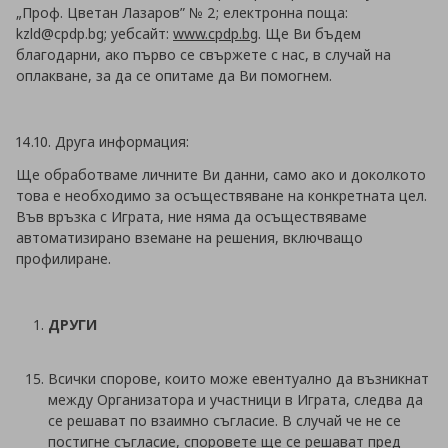
„Проф. Цветан Лазаров” № 2; електронна поща:
kzld@cpdp.bg; уебсайт:
www.cpdp.bg
. Ще Ви бъдем
благодарни, ако първо се свържете с нас, в случай на
оплакване, за да се опитаме да Ви помогнем.
14.10. Друга информация:
Ще обработваме личните Ви данни, само ако и доколкото
това е необходимо за осъществяване на конкретната цел.
Във връзка с Играта, ние няма да осъществяваме
автоматизирано вземане на решения, включващо
профилиране.
ДРУГИ
Всички спорове, които може евентуално да възникнат
между Организатора и участници в Играта, следва да
се решават по взаимно съгласие. В случай че не се
постигне съгласие, споровете ще се решават пред