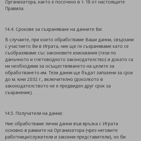
Организатора, както е посочено в т. 18 от настоящите
Правила.
14.4. Срокове за съхраняване на данните Ви:
В случаите, при които обработваме Ваши данни, свързани
с участието Ви в Играта, ние ще ги съхраняваме като се
съобразяваме със законовите изисквания (тези по
данъчното и счетоводното законодателство) и докато са
ни необходими за осъществяването на целите за
обработването им. Тези данни ще бъдат запазени за срок
до м. юни 2032 г., включително (доколкото в
законодателството не е предвиден друг срок за
съхранение).
14.5. Получатели на данни:
Ние обработваме лични данни във връзка с Играта
основно в рамките на Организатора (чрез неговите
работници/служители и законни представители), но би