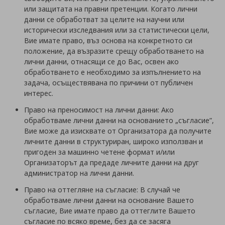
или защитата на правни претенции. Когато лични
данни се обработват за целите на научни или
исторически изследвания или за статистически цели,
Вие имате право, въз основа на конкретното си
положение, да възразите срещу обработването на
лични данни, отнасящи се до Вас, освен ако
обработването е необходимо за изпълнението на
задача, осъществявана по причини от публичен
интерес.
Право на преносимост на лични данни: Ако
обработваме лични данни на основанието „съгласие”,
Вие може да изисквате от Организатора да получите
личните данни в структуриран, широко използван и
пригоден за машинно четене формат и/или
Организаторът да предаде личните данни на друг
администратор на лични данни.
Право на оттегляне на съгласие: В случай че
обработваме лични данни на основание Вашето
съгласие, Вие имате право да оттеглите Вашето
съгласие по всяко време, без да се засяга