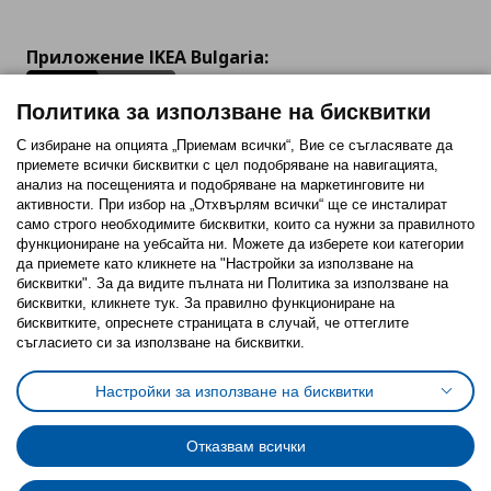
Приложение IKEA Bulgaria:
Политика за използване на бисквитки
С избиране на опцията „Приемам всички“, Вие се съгласявате да
приемете всички бисквитки с цел подобряване на навигацията,
Последвайте ни:
анализ на посещенията и подобряване на маркетинговите ни
активности. При избор на „Отхвърлям всички“ ще се инсталират
Facebook
Twitter
Youtube
Pinterest
Instagram
само строго необходимитe бисквитки, които са нужни за правилното
функциониране на уебсайта ни. Можете да изберете кои категории
да приемете като кликнете на "Настройки за използване на
бисквитки". За да видите пълната ни Политика за използване на
бисквитки, кликнете тук. За правилно функциониране на
бисквитките, опреснете страницата в случай, че оттеглите
съгласието си за използване на бисквитки.
Политика за използване на бисквитки (Cookies)
Избор на настройки за използване на бисквитки
Настройки за използване на бисквитки
Условия за ползване на ikea.bg
Обща политика за личните данни
Политика за защита на личните данни на ikea.bg
Общи условия на програма IKEA Family
Отказвам всички
Политика за защита на лични данни на програма IKEA Family