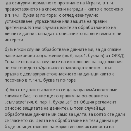
да осигурим нормалното протичане на Играта, в т. ч.
предоставянето на спечелени награди – както е посочено
в т. 14.1., буква а) по-горе; с оглед евентуално
установяване, упражняване или защита на правни
претенции. В тези случаи целите за обработването на
личните данни съвпадат с описанието на легитимните ни
интереси.
б) В някои случаи обработваме данните Ви, за да спазим
наше законово задължение (чл. 6, пар. 1, буква в) от ОРЗД).
Това се отнася за случаите на изпълнение на задължения
по счетоводното/данъчното законодателство – във
връзка с декларирането/внасянето на данъци както е
посочено в т. 14.1., буква г) по-горе.
в) Ако сте дали съгласието си да направим/използваме
снимки с Вас, то ние ще го правим на основанието
„съгласие” (чл. 6, пар. 1, буква „а”) от Общия регламент
относно защитата на данните). В този случай ще
обработваме данните Ви само за целта, за която сте дали
съгласието си. Целта на обработване на тези данни ще
бъде осъществяване на маркетингови активности на