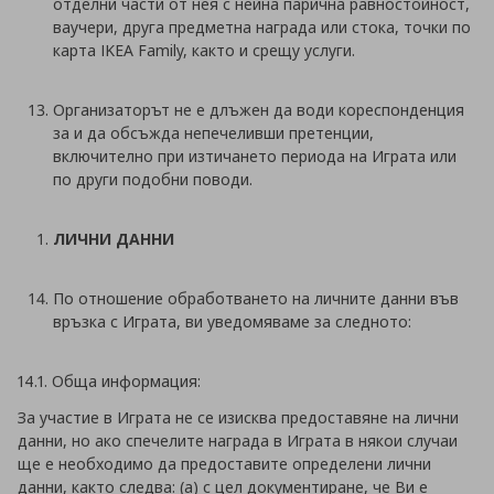
отделни части от нея с нейна парична равностойност,
ваучери, друга предметна награда или стока, точки по
карта IKEA Family, както и срещу услуги.
Организаторът не е длъжен да води кореспонденция
за и да обсъжда непечеливши претенции,
включително при изтичането периода на Играта или
по други подобни поводи.
ЛИЧНИ ДАННИ
По отношение обработването на личните данни във
връзка с Играта, ви уведомяваме за следното:
14.1. Обща информация:
За участие в Играта не се изисква предоставяне на лични
данни, но ако спечелите награда в Играта в някои случаи
ще е необходимо да предоставите определени лични
данни, както следва: (а) с цел документиране, че Ви е