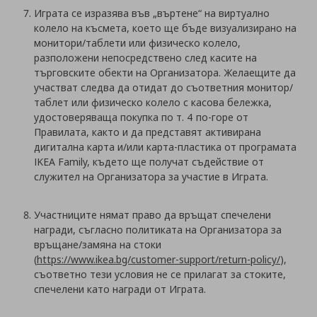
Играта се изразява във „въртене“ на виртуално
колело на късмета, което ще бъде визуализирано на
монитори/таблети или физическо колело,
разположени непосредствено след касите на
търговските обекти на Организатора. Желаещите да
участват следва да отидат до съответния монитор/
таблет или физическо колело с касова бележка,
удостоверяваща покупка по т. 4 по-горе от
Правилата, както и да представят активирана
дигитална карта и/или карта-пластика от програмата
IKEA Family, където ще получат съдействие от
служител на Организатора за участие в Играта.
Участниците нямат право да връщат спечелени
награди, съгласно политиката на Организатора за
връщане/замяна на стоки
(
https://www.ikea.bg/customer-support/return-policy/
),
съответно тези условия не се прилагат за стоките,
спечелени като награди от Играта.