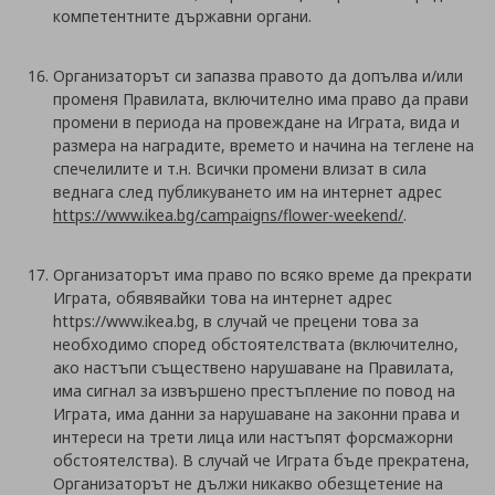
компетентните държавни органи.
Организаторът си запазва правото да допълва и/или
променя Правилата, включително има право да прави
промени в периода на провеждане на Играта, вида и
размера на наградите, времето и начина на теглене на
спечелилите и т.н. Всички промени влизат в сила
веднага след публикуването им на интернет адрес
https://www.ikea.bg/campaigns/flower-weekend/
.
Организаторът има право по всяко време да прекрати
Играта, обявявайки това на интернет адрес
https://www.ikea.bg, в случай че прецени това за
необходимо според обстоятелствата (включително,
ако настъпи съществено нарушаване на Правилата,
има сигнал за извършено престъпление по повод на
Играта, има данни за нарушаване на законни права и
интереси на трети лица или настъпят форсмажорни
обстоятелства). В случай че Играта бъде прекратена,
Организаторът не дължи никакво обезщетение на