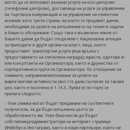
могло да се използват външни услуги на кол центрове
(телефонни центрове), доставчици на услуги за управление
на търговска комуникация и за управление на клиентски
искания, като трети страни, на които се предават данни,
необходими за целите на изпълнението на техните задачи
и Вашето обслужване. Също така е възможно някои от
Вашите данни да бъдат споделени с Национална агенция
за приходите и други органи на власт; лица, които
предоставят транспортни услуги (във връзка с
предоставянето на спечелена награда); юристи, одитори и/
или консултанти на Организатора, както и дружества от
корпоративната група на Организатора. По отношение на
снимките, направени/използвани за целите на
маркетингови активности (ако сте дали съгласие за такава
цел, както е посочено в т. 14.3., буква в) по-горе) се
прилага следното:
- Тези снимки могат бъдат предавани на съответните
получатели, за да бъде изпълнена целта за
обработването им. Това биха могли да бъдат
собственици/администратори на интернет страници
(Фейсбук и Инстаграм), както и наши партньори, които ни