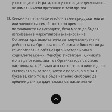
участниците в Играта, като участниците декларират,
че нямат никакви претенции в тази връзка.
Снимки на печелившите и/или техни придружители и/
или членове на семейството по време на
получаването на наградите, биха могли да бъдат
използвани в маркетингови активности на
Организатора, включително за популяризиране на
дейността на Организатора. Снимките биха могли да
се използват на сайт на Организатора и/или в
социалните мрежи (Фейсбук, Инстаграм). Снимките
могат да се използват от Организатора съгласно
настоящата т. 18, само ако съответното лице е дало
съгласието си за това, както е посочено в т. 14.3.,
буква в), като то ще бъде напълно свободно да
прецени дали да даде такова съгласие или не.
Нагоре