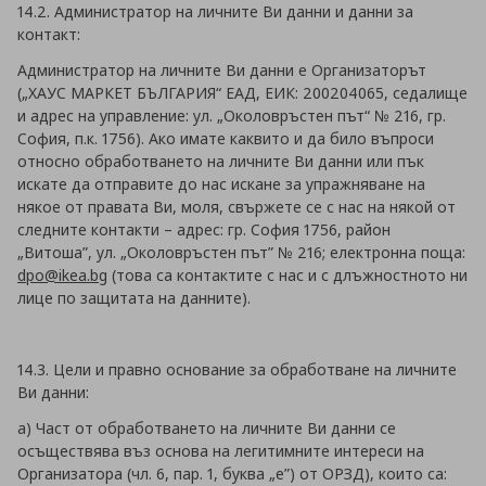
14.2. Администратор на личните Ви данни и данни за
контакт:
Администратор на личните Ви данни е Организаторът
(„ХАУС МАРКЕТ БЪЛГАРИЯ“ ЕАД, ЕИК: 200204065, седалище
и адрес на управление: ул. „Околовръстен път“ № 216, гр.
София, п.к. 1756). Ако имате каквито и да било въпроси
относно обработването на личните Ви данни или пък
искате да отправите до нас искане за упражняване на
някое от правата Ви, моля, свържете се с нас на някой от
следните контакти – адрес: гр. София 1756, район
„Витоша”, ул. „Околовръстен път” № 216; електронна поща:
dpo@ikea.bg
(това са контактите с нас и с длъжностното ни
лице по защитата на данните).
14.3. Цели и правно основание за обработване на личните
Ви данни:
а) Част от обработването на личните Ви данни се
осъществява въз основа на легитимните интереси на
Организатора (чл. 6, пар. 1, буква „е”) от ОРЗД), които са: