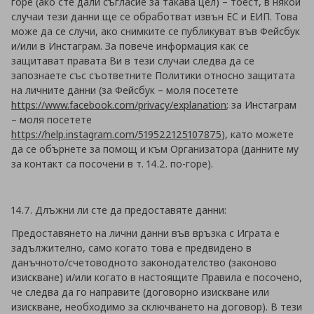
горе (ако сте дали съгласие за такава цел) – тоест, в някои
случаи тези данни ще се обработват извън ЕС и ЕИП. Това
може да се случи, ако снимките се публикуват във Фейсбук
и/или в Инстаграм. За повече информация как се
защитават правата Ви в тези случаи следва да се
запознаете със съответните Политики относно защитата
на личните данни (за Фейсбук – моля посетете
https://www.facebook.com/privacy/explanation
; за Инстаграм
– моля посетете
https://help.instagram.com/519522125107875
), като можете
да се обърнете за помощ и към Организатора (данните му
за контакт са посочени в т. 14.2. по-горе).
14.7. Длъжни ли сте да предоставяте данни:
Предоставянето на лични данни във връзка с Играта е
задължително, само когато това е предвидено в
данъчното/счетоводното законодателство (законово
изискване) и/или когато в настоящите Правила е посочено,
че следва да го направите (договорно изискване или
изискване, необходимо за сключването на договор). В тези