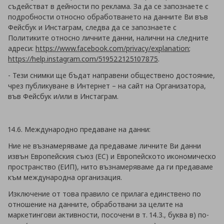
съдействат в дейности по реклама. За да се запознаете с
подробности относно обработването на данните Ви във
Фейсбук и Инстаграм, следва да се запознаете с
Политиките относно личните данни, налични на следните
адреси:
https://www.facebook.com/privacy/explanation
;
https://help.instagram.com/519522125107875
.
- Тези снимки ще бъдат направени обществено достояние,
чрез публикуване в Интернет – на сайт на Организатора,
във Фейсбук и/или в Инстаграм.
14.6. Международно предаване на данни:
Ние не възнамеряваме да предаваме личните Ви данни
извън Европейския съюз (ЕС) и Европейското икономическо
пространство (ЕИП), нито възнамеряваме да ги предаваме
към международна организация.
Изключение от това правило се прилага единствено по
отношение на данните, обработвани за целите на
маркетингови активности, посочени в т. 14.3., буква в) по-