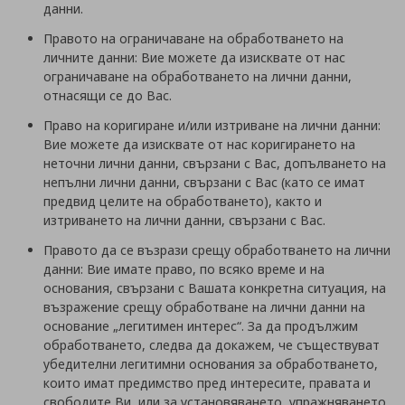
данни.
Правото на ограничаване на обработването на
личните данни: Вие можете да изисквате от нас
ограничаване на обработването на лични данни,
отнасящи се до Вас.
Право на коригиране и/или изтриване на лични данни:
Вие можете да изисквате от нас коригирането на
неточни лични данни, свързани с Вас, допълването на
непълни лични данни, свързани с Вас (като се имат
предвид целите на обработването), както и
изтриването на лични данни, свързани с Вас.
Правото да се възрази срещу обработването на лични
данни: Вие имате право, по всяко време и на
основания, свързани с Вашата конкретна ситуация, на
възражение срещу обработване на лични данни на
основание „легитимен интерес“. За да продължим
обработването, следва да докажем, че съществуват
убедителни легитимни основания за обработването,
които имат предимство пред интересите, правата и
свободите Ви, или за установяването, упражняването