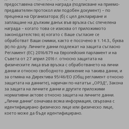
предоставена спечелена награда (подписване на приемо-
предавателен протокол или подобен документ) – по
преценка на Организатора; (б) с цел деклариране и
заплащане на дължим данък във връзка със спечелена
награда – когато това се изисква от приложимото
законодателство; в) когато с Ваше съгласие се
обработват Ваши снимки, както е посочено в т. 14.3., буква
(в) по-долу. Личните данни подлежат на защита съгласно
Регламент (ЕС) 2016/679 на Европейския парламент и на
Съвета от 27 април 2016 г. относно защитата на
физическите лица във връзка с обработването на лични
данни и относно свободното движение на такива данни, и
за отмяна на Директива 95/46/EО (Общ регламент относно
защитата на данните), наричан по-нататък „ОРЗД“, Закона
за защита на личните данни и другите приложими
нормативни актове относно защита на личните данни.
„Лични данни“ означава всяка информация, свързана с
идентифицирано физическо лице или физическо лице,
което може да бъде идентифицирано.