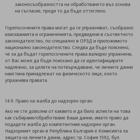
законосъобразността на обработването въз основа
на съгласие, преди то да бъде оттеглено.
Горепосочените права могат да се упражняват, съобразно
изискванията и ограниченията, предвидени в съответното
законодателство, по-специално в ОРЗД и приложимото
национално законодателство. Следва да бъде пояснено,
че за да бъдат горепосочените права валидно упражнени,
от Вас може да бъде поискано да се идентифицирате
надлежно, за целите на потвърждаване, че личните данни
наистина принадлежат на физическото лице, което
упражнява правата.
14.9. Право на жалба до надзорен орган:
Ако не сте доволни от каквито и да било аспекти на това
как събираме/обработваме Ваши данни, имате право да
подадете жалба до компетентния надзорен орган.
Надзорният орган в Република България е Комисията за
защита на личните данни, адрес: гр. София 1592, бул.