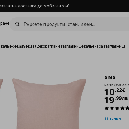
езплатна доставка до мобилен хъб
ране
и калъфки
›
Калъфки за декоративни възглавници
›
калъфка за възглавница
AINA
калъфка за 
Цен
10
,
22
€
19
,
99
лв
55 точки