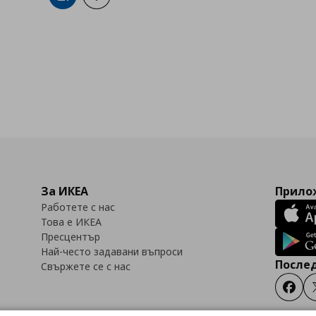
За ИКЕА
Прилож
Работете с нас
Това е ИКЕА
Пресцентър
Най-често задавани въпроси
Послед
Свържете се с нас
Faceb