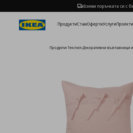
Вземи поръчката си с б
Продукти
Стаи
Оферти
Услуги
Проекти
Продукти
›
Текстил
›
Декоративни възглавници 