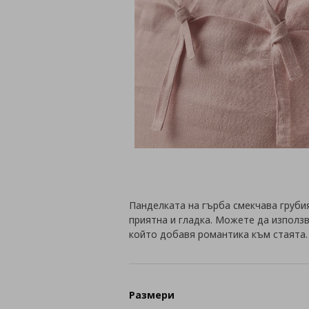
Панделката на гърба смекчава грубия
приятна и гладка. Можете да използ
който добавя романтика към стаята.
Размери