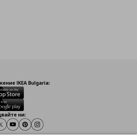
ение IKEA Bulgaria:
вайте ни:
ook
Twitter
Youtube
Pinterest
Instagram