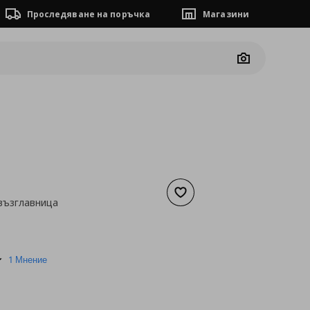
Проследяване на поръчка
Магазини
Camera
Добави към списъка с люб
възглавница
а
10,22 €
5.0
1 Мнение
star
rating