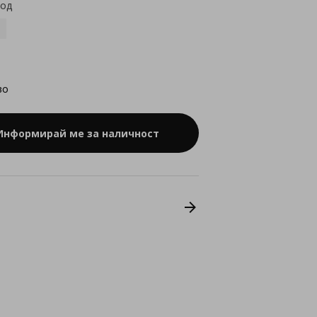
код
во
Информирай ме за наличност