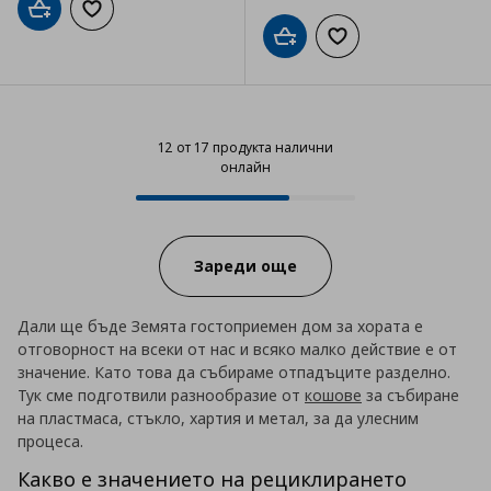
Добави в кошницата
Добави към списъка с любими
Добави в кошницата
Добави към списъка
12 от 17 продукта налични
онлайн
12 от 17 продукта налични онла
Progress:
Зареди още
Дали ще бъде Земята гостоприемен дом за хората е
отговорност на всеки от нас и всяко малко действие е от
значение. Като това да събираме отпадъците разделно.
Тук сме подготвили разнообразие от
кошове
за събиране
на пластмаса, стъкло, хартия и метал, за да улесним
процеса.
Какво е значението на рециклирането