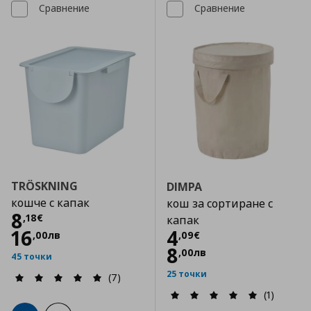
Сравнение
Сравнение
TRÖSKNING
DIMPA
кошче с капак
кош за сортиране с
Цена
8,18 €
8
,
18
€
капак
Цена
4,09 €
16
4
,
00
лв
,
09
€
8
,
00
лв
45 точки
25 точки
(7)
(1)