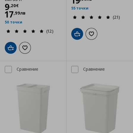
19
Цена
9,20 €
9
,
20
€
55 точки
17
,
99
лв
(21)
50 точки
(12)
Добави в кошницата
Добави към списъка
Добави в кошницата
Добави към списъка с любими
Сравнение
Сравнение