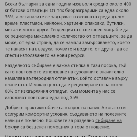
Всеки българин за една година изхвърля средно около 400
кг битови отпадъци. От тях биоразградими са едва около
36%, а останалите се задържат в околната среда дълго
време: пластмаси, найлони, хартиени опаковки, бутилки,
метал и много други. Тенденцията в световен мащаб е да
се рециклира максимално количество от отпадъците, за да
може, от една страна, да се намали замърсяването, което
те нанасят на въздуха, почвите и водите, от друга - да се
спести използването на нови ресурси.
Разделното събиране е важна стъпка в тази посока, тъй
като повторното използване на суровините значително
намалява въглеродния отпечатък, който оставяме върху
планетата. И макар целта да е рециклирането на около
60% от изхвърляния отпадък, към момента у нас се
използват повторно едва под 35%.
Добрите практики обаче са въпрос на навик. А когато си
осигурим комфортни условия, създаването на полезните
навици е по-лесно. Кошовете за разделно
събиране на
боклук
са безценен помощник в това отношение.