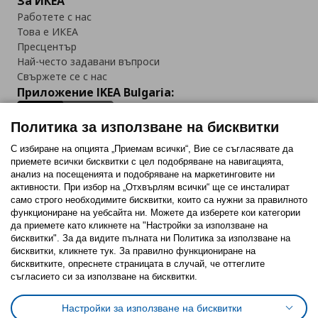
За ИКЕА
Работете с нас
Това е ИКЕА
Пресцентър
Най-често задавани въпроси
Свържете се с нас
Приложение IKEA Bulgaria:
Политика за използване на бисквитки
С избиране на опцията „Приемам всички“, Вие се съгласявате да
приемете всички бисквитки с цел подобряване на навигацията,
Последвайте ни:
анализ на посещенията и подобряване на маркетинговите ни
активности. При избор на „Отхвърлям всички“ ще се инсталират
Facebook
Twitter
Youtube
Pinterest
Instagram
само строго необходимитe бисквитки, които са нужни за правилното
функциониране на уебсайта ни. Можете да изберете кои категории
да приемете като кликнете на "Настройки за използване на
бисквитки". За да видите пълната ни Политика за използване на
бисквитки, кликнете тук. За правилно функциониране на
бисквитките, опреснете страницата в случай, че оттеглите
съгласието си за използване на бисквитки.
Политика за използване на бисквитки (Cookies)
Избор на настройки за използване на бисквитки
Настройки за използване на бисквитки
Условия за ползване на ikea.bg
Обща политика за личните данни