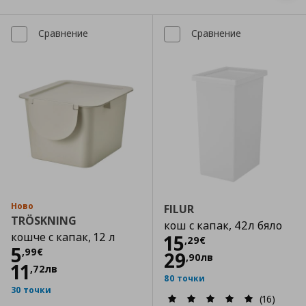
Сравнение
Сравнение
Ново
FILUR
TRÖSKNING
кош с капак, 42л бяло
кошче с капак, 12 л
Цена
15,29 €
15
,
29
€
Цена
5,99 €
5
,
99
€
29
,
90
лв
11
,
72
лв
80 точки
30 точки
(16)