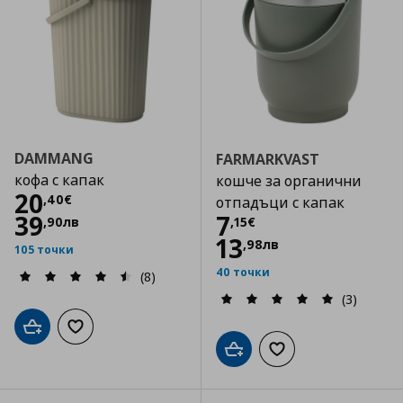
DAMMANG
FARMARKVAST
кофа с капак
кошче за органични
Цена
20,40 €
20
,
40
€
отпадъци с капак
Цена
7,15 €
39
7
,
90
лв
,
15
€
13
,
98
лв
105 точки
40 точки
(8)
(3)
Добави в кошницата
Добави към списъка с любими
Добави в кошницата
Добави към списъка