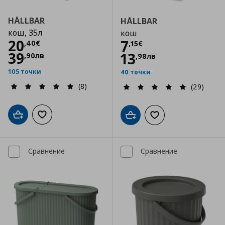
HÅLLBAR
HÅLLBAR
кош, 35л
кош
Цена
20,40 €
20
Цена
7,15 €
7
,
40
€
,
15
€
39
13
,
90
лв
,
98
лв
105 точки
40 точки
(8)
(29)
Добави в кошницата
Добави към списъка с любими
Добави в кошницата
Добави към списъка
Сравнение
Сравнение