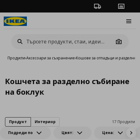
Проследяване на п
Магази
Burge
Camera
Продукти
›
Аксесоари за съхранение
›
Кошове за отпадъци и разделно 
Кошчета за разделно събиране
на боклук
Продукт
Интериор
17 Продукти
Подреди по
Цвят:
Цена: