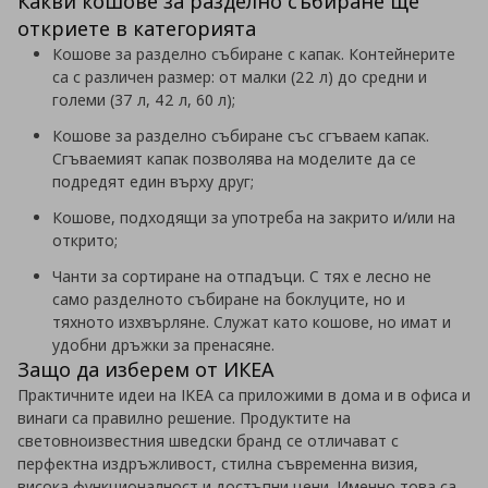
Какви кошове за разделно събиране ще
откриете в категорията
Кошове за разделно събиране с капак. Контейнерите
са с различен размер: от малки (22 л) до средни и
големи (37 л, 42 л, 60 л);
Кошове за разделно събиране със сгъваем капак.
Сгъваемият капак позволява на моделите да се
подредят един върху друг;
Кошове, подходящи за употреба на закрито и/или на
открито;
Чанти за сортиране на отпадъци. С тях е лесно не
само разделното събиране на боклуците, но и
тяхното изхвърляне. Служат като кошове, но имат и
удобни дръжки за пренасяне.
Защо да изберем от ИКЕА
Практичните идеи на IKEA са приложими в дома и в офиса и
винаги са правилно решение. Продуктите на
световноизвестния шведски бранд се отличават с
перфектна издръжливост, стилна съвременна визия,
висока функционалност и достъпни цени. Именно това са