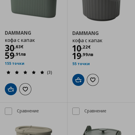
DAMMANG
DAMMANG
кофа с капак
кофа с капак
Цена
30,63 €
30
Цена
10,22 €
10
,
63
€
,
22
€
59
19
,
91
лв
,
99
лв
155 точки
55 точки
(3)
Добави в кошницата
Добави към списъка
Добави в кошницата
Добави към списъка с любими
Сравнение
Сравнение