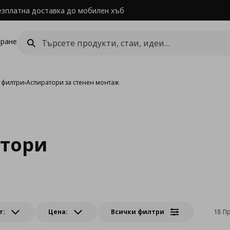
езплатна доставка до мобилен хъб
ране
 филтри
›
Аспиратори за стенен монтаж
атори
т:
Цена:
Всички филтри
18 П