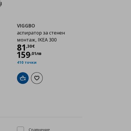
VIGGBO
аспиратор за стенен
монтаж, IKEA 300
Цена
81,30 €
81
,
30
€
159
,
01
лв
410 точки
Добави в кошницата
Добави към списъка с любими
а с любими
Сравнение