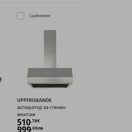
Сравнение
UPPFRISKANDE
аспиратор за стенен
монтаж
Цена
510,78 €
510
,
78
€
999
,
00
лв