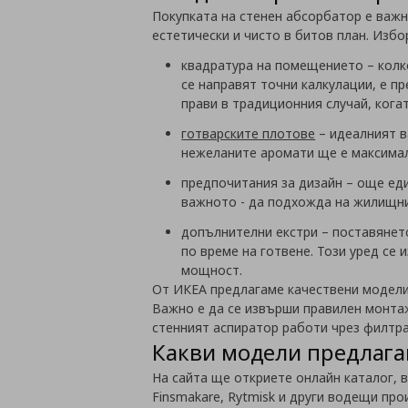
Покупката на стенен абсорбатор е важн
естетически и чисто в битов план. Изб
квадратура на помещението
–
колк
се направят точни калкулации, е п
прави в традиционния случай, кога
готварските плотове
–
идеалният в
нежеланите аромати ще е максима
предпочитания за дизайн
–
още еди
важното - да подхожда на жилищни
допълнителни екстри
–
поставянет
по време на
готвене. Този уред се
мощност.
От ИКЕА предлагаме качествени модел
Важно е да се извърши правилен монта
стенният аспиратор работи чрез филтра
Какви модели предлага
На сайта ще откриете
онлайн каталог, в
Finsmakare, Rytmisk и други водещи пр