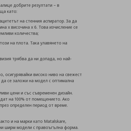
 налице добрите резултати
–
в
ща като:
ацитетът на стенния аспиратор. За да
на х височина х 6. Това изчисление се
емливи количества;
този на плота. Така улавянето на
визия трябва да ни допада, но най-
, осигурявайки високо ниво на свежест
е да се заложи на модел с оптимална
ливи цени и със съвременен дизайн.
ждат на 100% от помещението. Ако
през определен период от време.
акто и на марки като Matalskare,
тни ширм модели с правоъгълна форма.