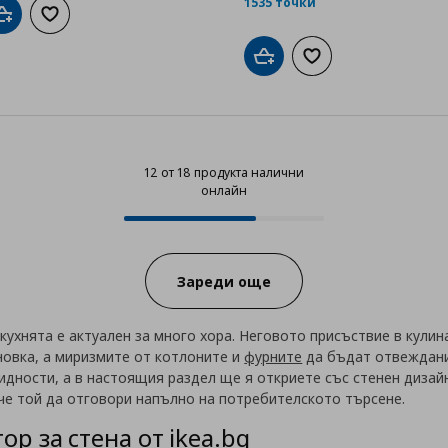
1535 точки
Добави в кошницата
Добави към списъка с любими
Добави в кошницата
Добави към списък
12 от 18 продукта налични
онлайн
12 от 18 продукта налични онла
Progress:
Зареди още
кухнята е актуален за много хора. Неговото присъствие в кули
новка, а миризмите от котлоните и
фурните
да бъдат отвеждани 
идности, а в настоящия раздел ще я откриете със стенен дизайн
 че той да отговори напълно на потребителското търсене.
ор за стена от ikea.bg