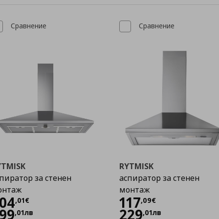
Сравнение
Сравнение
YTMISK
RYTMISK
пиратор за стенен
аспиратор за стенен
онтаж
монтаж
Цена
204,01 €
Цена
117,09 €
04
117
,
01
€
,
09
€
99
229
,
01
лв
,
01
лв