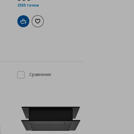
2555 точки
Добави в кошницата
Добави към списъка с любими
а с любими
Сравнение