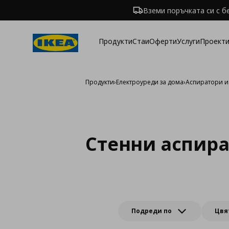
Вземи поръчката си с б
Продукти
Стаи
Оферти
Услуги
Проекти
Продукти
›
Електроуреди за дома
›
Аспиратори и
Стенни аспир
Подреди по
Цвя