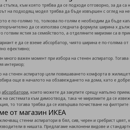
а стъпка, към която трябва да се подходи отговорно, за да са
орът на подходящ модел трябва да бъде извършен с оглед на не
ото е по-голямо то, толкова по-голям е необходим да бъде кап
репоръчително да се използва следната формула: ширина х дължи
то готвим ястия за семейството, а отделяните миризми са в при
ариант е да се вземе абсорбатор, чиято ширина е по-голяма от 
лно ефективно;
н много важен момент при избора на стенен аспиратор. Тогава 
я интериор;
о на стенен аспиратор цели повишаването комфорта в жилището
 избира още в началото на обзавеждането на дома, като е добр
и
абсорбатори
, които можете да закупите срещу напълно прием
ж на системата към димоотвода, така че миризмите да се изве
ция, то тогава трябва да се извършва почистване на филтрите 
ме от магазин ИКЕА
ключващ стенни аспиратори в бял, сив, черен и сребрист цвят, к
оизводители в нишата. Предлагаме наклонени видове и стандар