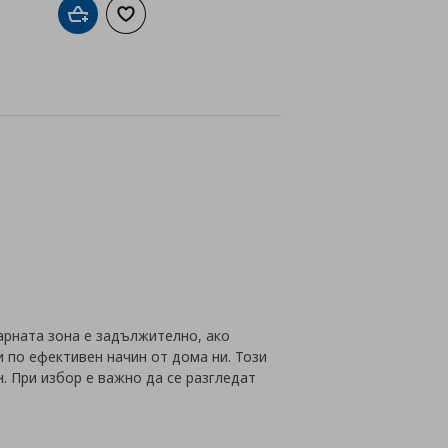
Добави в кошницата
Добави към списъка с любими
а с любими
йн
нарната зона е задължително, ако
по ефективен начин от дома ни. Този
. При избор е важно да се разгледат