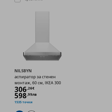
NILSBYN
аспиратор за стенен
монтаж, 60 см, IKEA 300
Цена
306,26 €
306
,
26
€
598
,
99
лв
1535 точки