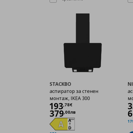
STACKBO
N
аспиратор за стенен
ас
монтаж, IKEA 300
мо
Цена
193,78 €
193
3
,
78
€
379
6
,
00
лв
17