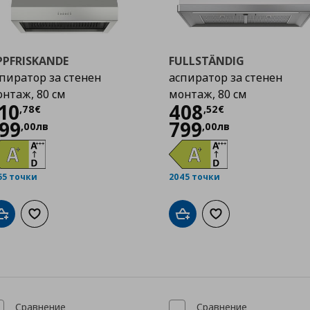
PPFRISKANDE
FULLSTÄNDIG
пиратор за стенен
аспиратор за стенен
нтаж, 80 см
монтаж, 80 см
Цена
510,78 €
Цена
408,52 €
10
408
,
78
€
,
52
€
99
799
,
00
лв
,
00
лв
55 точки
2045 точки
Добави в кошницата
Добави към списъка с любими
Добави в кошницата
Добави към списък
Сравнение
Сравнение