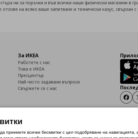
търа ни за поръчки и във всички наши физически магазини в гр
е отзове на всяко ваше запитване и технически казус, свързан с
За ИКЕА
Прилож
Работете с нас
Това е ИКЕА
Пресцентър
Най-често задавани въпроси
Послед
Свържете се с нас
Faceb
квитки
 да приемете всички бисквитки с цел подобряване на навигацията,
тки (Cookies)
Избор на настройки за използване на бисквитки
Условия за п