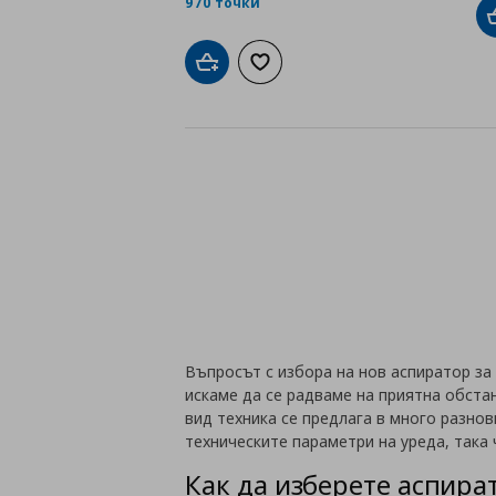
970 точки
Добави в кошницата
Добави към списъка с любими
Въпросът с избора на нов аспиратор за 
искаме да се радваме на приятна обста
вид техника се предлага в много разнов
техническите параметри на уреда, така
Как да изберете аспират