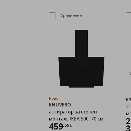
Сравнение
Ново
R
KNUVEBO
ас
аспиратор за стенен
м
монтаж, IKEA 500, 70 см
2
Цена
459,65 €
459
,
65
€
3