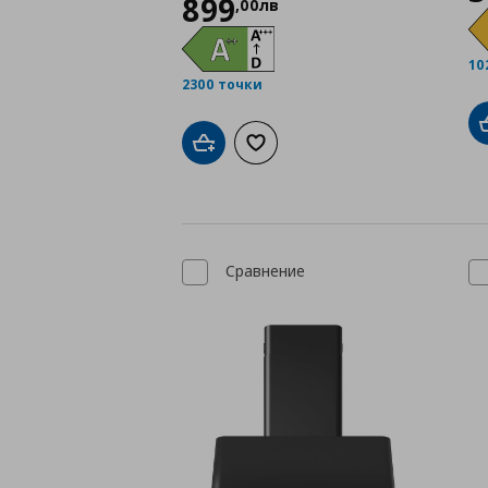
899
,
00
лв
10
2300 точки
Добави в кошницата
Добави към списъка с любими
Сравнение