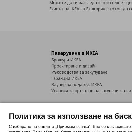
Можете да ги разгледате в интернет цен
Екипът на IKEA за България е готов да с
Пазаруване в ИКЕА
Брошури ИКЕА
Проектиране и дизайн
Ръководства за закупуване
Гаранции ИКЕА
Ваучер за подарък ИКЕА
Условия за връщане на закупени стоки
Политика за използване на бис
С избиране на опцията „Приемам всички“, Вие се съгласявате
Политика за използване на бискви