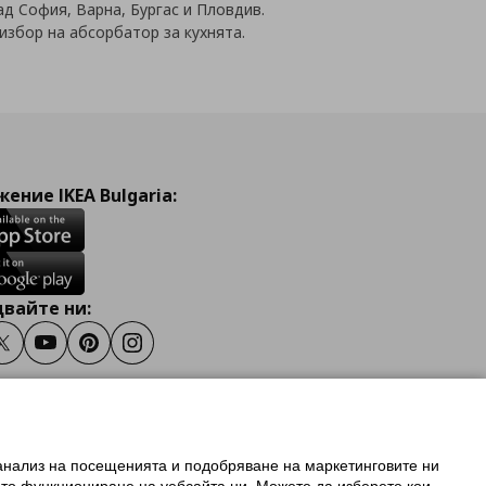
ад София, Варна, Бургас и Пловдив.
 избор на абсорбатор за кухнята.
ение IKEA Bulgaria:
вайте ни:
ook
Twitter
Youtube
Pinterest
Instagram
 анализ на посещенията и подобряване на маркетинговите ни
олзване на ikea.bg