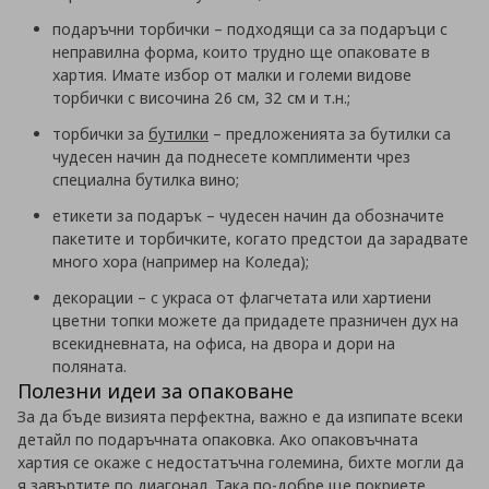
подаръчни торбички – подходящи са за подаръци с
неправилна форма, които трудно ще опаковате в
хартия. Имате избор от малки и големи видове
торбички с височина 26 см, 32 см и т.н.;
торбички за
бутилки
– предложенията за бутилки са
чудесен начин да поднесете комплименти чрез
специална бутилка вино;
етикети за подарък – чудесен начин да обозначите
пакетите и торбичките, когато предстои да зарадвате
много хора (например на Коледа);
декорации – с украса от флагчетата или хартиени
цветни топки можете да придадете празничен дух на
всекидневната, на офиса, на двора и дори на
поляната.
Полезни идеи за опаковане
За да бъде визията перфектна, важно е да изпипате всеки
детайл по подаръчната опаковка. Ако опаковъчната
хартия се окаже с недостатъчна големина, бихте могли да
я завъртите по диагонал. Така по-добре ще покриете