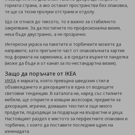
горната страна, а ако останат пространства без опаковка,
те ще са тесни пролуки отстрани и отдолу.
Що се отнася до тиксото, то е важно за стабилното
закрепване. За да постигнете по-професионална визия,
нека бъде двустранно, а не прозрачно.
Интересна украса на пакетите и торбичките можете да
направите, като прегънете част от опаковъчната хартия
под формата на хармоника, а в средата вържете панделка
(може да бъде и от канап за по-нестандартна визия).
Защо да поръчате от IKEA
ИКЕА
е марката, която превърна шведския стил в
обзавеждането и декорацията в една от водещите
световни тенденции. В каталога ни, наред със стилните
мебели, ще откриете и изящни аксесоари, предмети за
декорация, играчки, домашен текстил и още много
продукти, подходящи за подаръци на възрастни и деца.
Настоящият раздел е мястото за перфектните опаковки и
торбички, с които да поставите последния щрих на
изненадата.