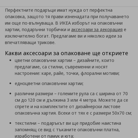
Перфектните подаръци имат нужда от перфектна
опаковка, защото тя прави изненадата при получаването
им още по-вълнуваща. В ИКЕА изборът на опаковъчни
хартии, подаръчни торбички и
аксесоари за декорация
е
изключително богат. Предлагаме ви и няколко идеи за
впечатляващи трикове.
Какви аксесоари за опаковане ще откриете
цветни опаковъчни хартии – дизайните, които
предлагаме, са стилни, съвременни и носят
настроение: каре, райе, точки, флорални мотиви;
едноцветни опаковъчни хартии;
различни размери – големите рула са с ширина от 70
см до 120 см и дължина 3 или 4 метра. Можете да се
спрете и на комплектите от дизайнерски листове
опаковъчна хартия. Всеки от тях е с размери 50х70 см;
текстилни – подаръкът ви ще придобие наистина
запомнящ се вид с тъканите опаковъчни платна,
изработени от памук и юта;