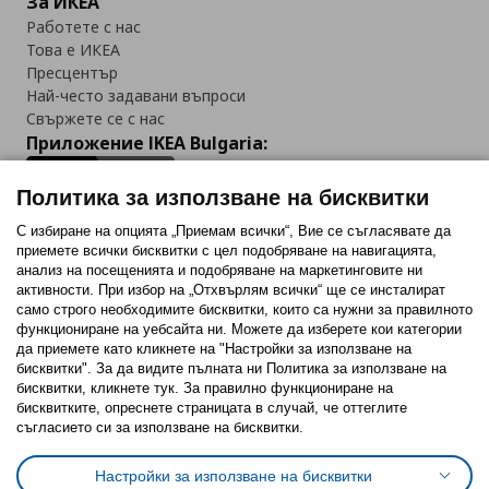
За ИКЕА
Работете с нас
Това е ИКЕА
Пресцентър
Най-често задавани въпроси
Свържете се с нас
Приложение IKEA Bulgaria:
Политика за използване на бисквитки
С избиране на опцията „Приемам всички“, Вие се съгласявате да
приемете всички бисквитки с цел подобряване на навигацията,
Последвайте ни:
анализ на посещенията и подобряване на маркетинговите ни
активности. При избор на „Отхвърлям всички“ ще се инсталират
Facebook
Twitter
Youtube
Pinterest
Instagram
само строго необходимитe бисквитки, които са нужни за правилното
функциониране на уебсайта ни. Можете да изберете кои категории
да приемете като кликнете на "Настройки за използване на
бисквитки". За да видите пълната ни Политика за използване на
бисквитки, кликнете тук. За правилно функциониране на
бисквитките, опреснете страницата в случай, че оттеглите
съгласието си за използване на бисквитки.
Политика за използване на бисквитки (Cookies)
Избор на настройки за използване на бисквитки
Настройки за използване на бисквитки
Условия за ползване на ikea.bg
Обща политика за личните данни