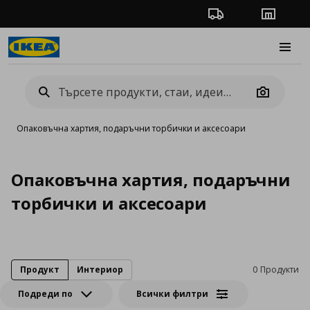
Проследяване на п
Магази
Burge
Camera
Опаковъчна хартия, подаръчни торбички и аксесоари
Опаковъчна хартия, подаръчни
торбички и аксесоари
Продукт
Интериор
0 Продукти
Подреди по
Всички филтри