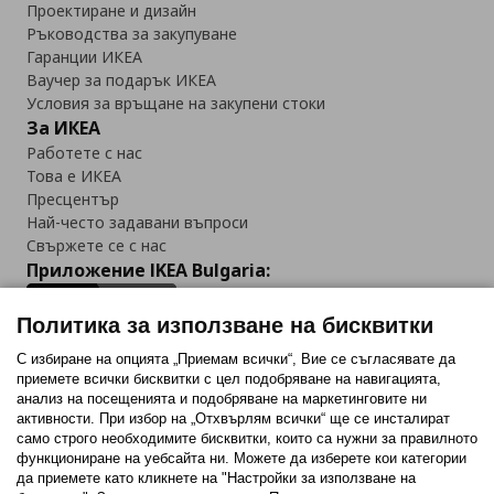
Проектиране и дизайн
Ръководства за закупуване
Гаранции ИКЕА
Ваучер за подарък ИКЕА
Условия за връщане на закупени стоки
За ИКЕА
Работете с нас
Това е ИКЕА
Пресцентър
Най-често задавани въпроси
Свържете се с нас
Приложение IKEA Bulgaria:
Политика за използване на бисквитки
С избиране на опцията „Приемам всички“, Вие се съгласявате да
приемете всички бисквитки с цел подобряване на навигацията,
Последвайте ни:
анализ на посещенията и подобряване на маркетинговите ни
активности. При избор на „Отхвърлям всички“ ще се инсталират
Facebook
Twitter
Youtube
Pinterest
Instagram
само строго необходимитe бисквитки, които са нужни за правилното
функциониране на уебсайта ни. Можете да изберете кои категории
да приемете като кликнете на "Настройки за използване на