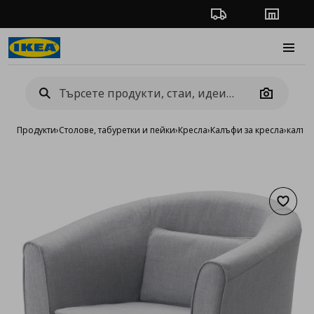
Проследяване на п
Магази
Burge
Camera
Продукти
›
Столове, табуретки и пейки
›
Кресла
›
Калъфи за кресла
›
калъф 
Добав