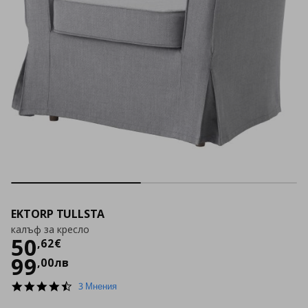
EKTORP TULLSTA
калъф за кресло
Цена
50,62 €
50
,
62
€
99
,
00
лв
4.7
3 Мнения
star