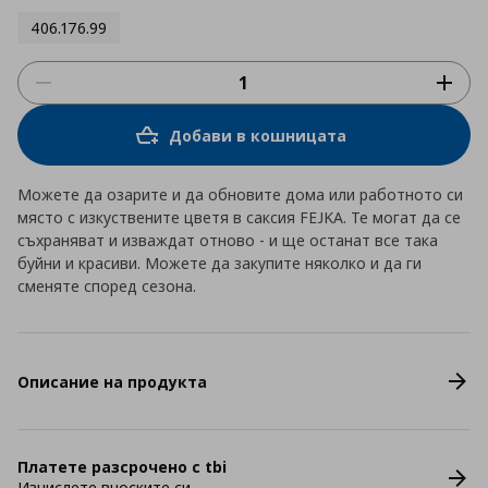
406.176.99
Добави в кошницата
Можете да озарите и да обновите дома или работното си
място с изкуствените цветя в саксия FEJKA. Те могат да се
съхраняват и изваждат отново - и ще останат все така
буйни и красиви. Можете да закупите няколко и да ги
сменяте според сезона.
Описание на продукта
Платете разсрочено с tbi
Изчислете вноските си