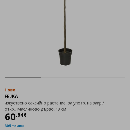
Ново
FEJKA
изкуствено саксийно растение, за употр. на закр./
откр., Маслиново дърво, 19 см
Цена
60,84 €
60
,
84
€
305 точки