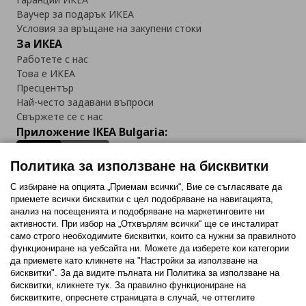
Ваучер за подарък ИКЕА
Условия за връщане на закупени стоки
За ИКЕА
Работете с нас
Това е ИКЕА
Пресцентър
Най-често задавани въпроси
Свържете се с нас
Приложение IKEA Bulgaria:
Политика за използване на бисквитки
С избиране на опцията „Приемам всички“, Вие се съгласявате да
приемете всички бисквитки с цел подобряване на навигацията,
Последвайте ни:
анализ на посещенията и подобряване на маркетинговите ни
активности. При избор на „Отхвърлям всички“ ще се инсталират
Facebook
Twitter
Youtube
Pinterest
Instagram
само строго необходимитe бисквитки, които са нужни за правилното
функциониране на уебсайта ни. Можете да изберете кои категории
да приемете като кликнете на "Настройки за използване на
бисквитки". За да видите пълната ни Политика за използване на
бисквитки, кликнете тук. За правилно функциониране на
бисквитките, опреснете страницата в случай, че оттеглите