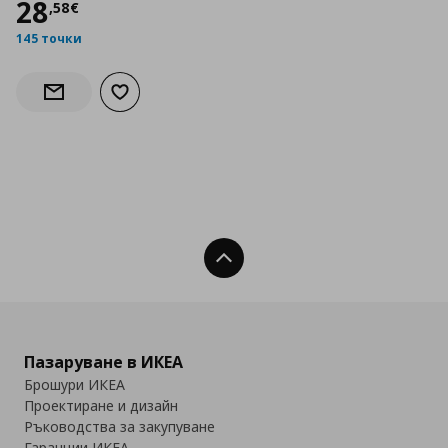
Цена
28,58 €
28
,
58
€
145 точки
Добави към списъка с любими
Информирай ме за наличност
Нагоре
Пазаруване в ИКЕА
Брошури ИКЕА
Проектиране и дизайн
Ръководства за закупуване
Гаранции ИКЕА