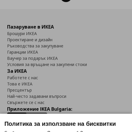
Пазаруване в ИКЕА
Брошури ИКЕА
Проектиране и дизайн
Ръководства за закупуване
Гаранции ИКЕА
Ваучер за подарък ИКЕА
Условия за връщане на закупени стоки
За ИКЕА
Работете с нас
Това е ИКЕА
Пресцентър
Най-често задавани въпроси
Свържете се с нас
Приложение IKEA Bulgaria:
Политика за използване на бисквитки