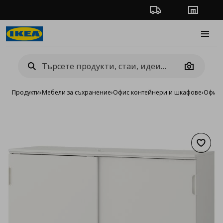
Проследяване на п
Магази
Burge
Camera
Продукти
›
Мебели за съхранение
›
Офис контейнери и шкафове
›
Офис 
Добав