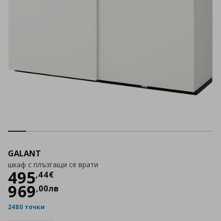
GALANT
шкаф с плъзгащи се врати
Цена
495,44 €
495
,
44
€
969
,
00
лв
2480 точки