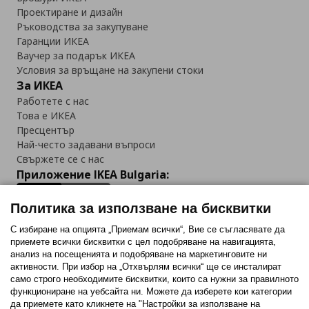
Проектиране и дизайн
Ръководства за закупуване
Гаранции ИКЕА
Ваучер за подарък ИКЕА
Условия за връщане на закупени стоки
За ИКЕА
Работете с нас
Това е ИКЕА
Пресцентър
Най-често задавани въпроси
Свържете се с нас
Приложение IKEA Bulgaria:
Политика за използване на бисквитки
С избиране на опцията „Приемам всички“, Вие се съгласявате да
приемете всички бисквитки с цел подобряване на навигацията,
Последвайте ни:
анализ на посещенията и подобряване на маркетинговите ни
активности. При избор на „Отхвърлям всички“ ще се инсталират
Facebook
Twitter
Youtube
Pinterest
Instagram
само строго необходимитe бисквитки, които са нужни за правилното
функциониране на уебсайта ни. Можете да изберете кои категории
да приемете като кликнете на "Настройки за използване на