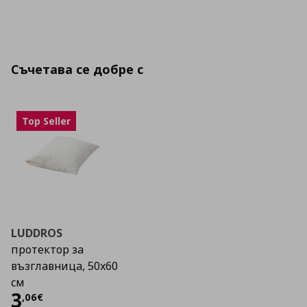
Съчетава се добре с
Top Seller
LUDDROS
протектор за
възглавница, 50x60
см
Цена
3,06 €
3
,
06
€