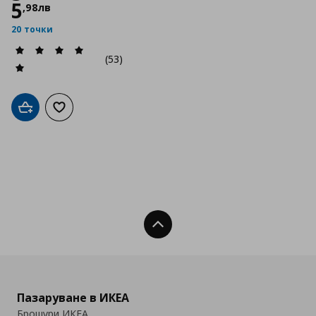
5
,
98
лв
20 точки
(53)
Добави в кошницата
Добави към списъка с любими
Нагоре
Пазаруване в ИКЕА
Брошури ИКЕА