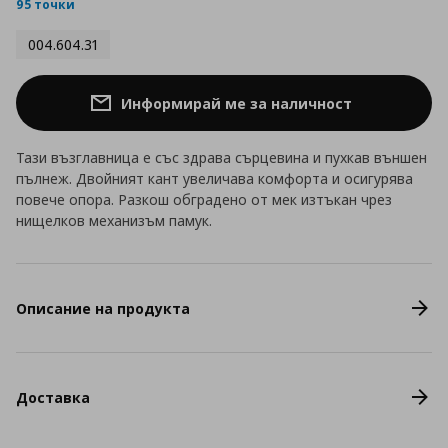
rating
95 точки
004.604.31
Информирай ме за наличност
Тази възглавница е със здрава сърцевина и пухкав външен
пълнеж. Двойният кант увеличава комфорта и осигурява
повече опора. Разкош обградено от мек изтъкан чрез
нищелков механизъм памук.
Описание на продукта
Доставка