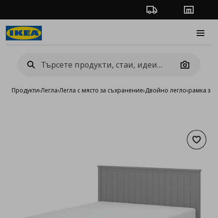
Проследяване на п
Магази
Burge
Camera
Продукти
›
Легла
›
Легла с място за съхранение
›
Двойно легло
›
рамка за 
Добав