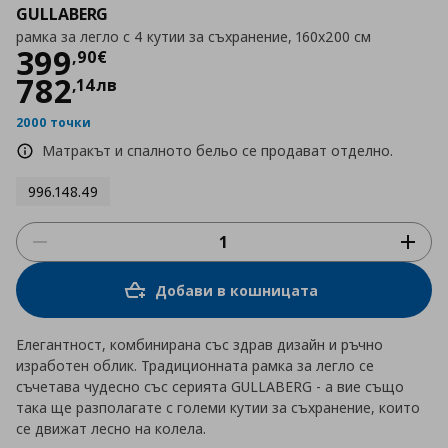
GULLABERG
рамка за легло с 4 кутии за съхранение, 160x200 см
Цена
399,90 €
399
,
90
€
782
,
14
лв
2000 точки
Матракът и спалното бельо се продават отделно.
996.148.49
Добави в кошницата
Елегантност, комбинирана със здрав дизайн и ръчно
изработен облик. Традиционната рамка за легло се
съчетава чудесно със серията GULLABERG - а вие също
така ще разполагате с големи кутии за съхранение, които
се движат лесно на колела.