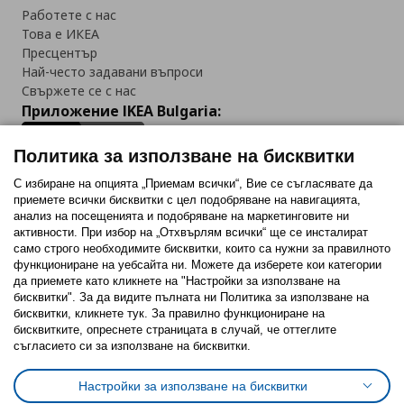
Работете с нас
Това е ИКЕА
Пресцентър
Най-често задавани въпроси
Свържете се с нас
Приложение IKEA Bulgaria:
Политика за използване на бисквитки
С избиране на опцията „Приемам всички“, Вие се съгласявате да
приемете всички бисквитки с цел подобряване на навигацията,
Последвайте ни:
анализ на посещенията и подобряване на маркетинговите ни
активности. При избор на „Отхвърлям всички“ ще се инсталират
Facebook
Twitter
Youtube
Pinterest
Instagram
само строго необходимитe бисквитки, които са нужни за правилното
функциониране на уебсайта ни. Можете да изберете кои категории
да приемете като кликнете на "Настройки за използване на
бисквитки". За да видите пълната ни Политика за използване на
бисквитки, кликнете тук. За правилно функциониране на
бисквитките, опреснете страницата в случай, че оттеглите
съгласието си за използване на бисквитки.
Политика за използване на бисквитки (Cookies)
Избор на настройки за използване на бисквитки
Настройки за използване на бисквитки
Условия за ползване на ikea.bg
Обща политика за личните данни