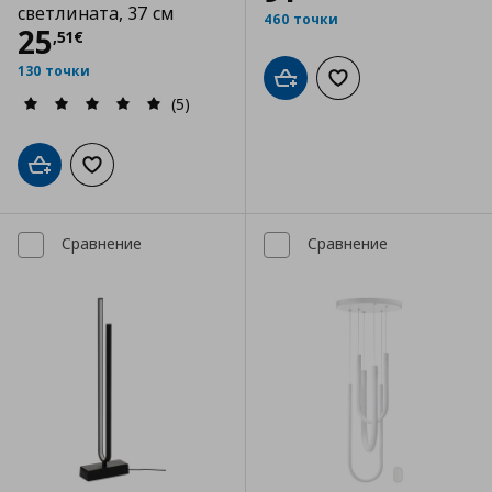
светлината, 37 см
460 точки
Цена
25,51 €
25
,
51
€
130 точки
Добави в кошницата
Добави към списъка
(5)
Добави в кошницата
Добави към списъка с любими
Сравнение
Сравнение