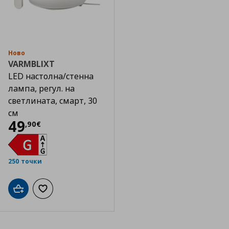
Ново
VARMBLIXT
LED настолна/стенна
лампа, регул. на
светлината, смарт, 30
см
Цена
49,90 €
49
,
90
€
250 точки
Добави в кошницата
Добави към списъка с любими