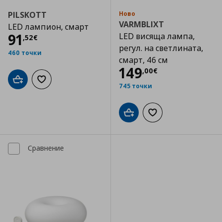
PILSKOTT
Ново
VARMBLIXT
LED лампион, смарт
Цена
91,52 €
91
LED висяща лампа,
,
52
€
регул. на светлината,
460 точки
смарт, 46 см
Цена
149,00 €
149
,
00
€
Добави в кошницата
Добави към списъка с любими
745 точки
Добави в кошницата
Добави към списъка
Сравнение