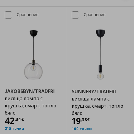
Сравнение
Сравнение
JAKOBSBYN/TRADFRI
SUNNEBY/TRADFRI
висяща лампа с
висяща лампа с
крушка, смарт, топло
крушка, смарт, топло
бяло
бяло
Цена
42,34 €
42
Цена
19,38 €
19
,
34
€
,
38
€
215 точки
100 точки