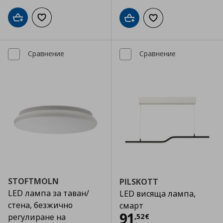
Добави в кошницата
Добави към списъка с любими
Добави в кошницата
Добави към списъка
Сравнение
Сравнение
STOFTMOLN
PILSKOTT
LED лампа за таван/
LED висяща лампа,
стена, безжично
смарт
Цена
91,52 €
91
,
52
€
регулиране на