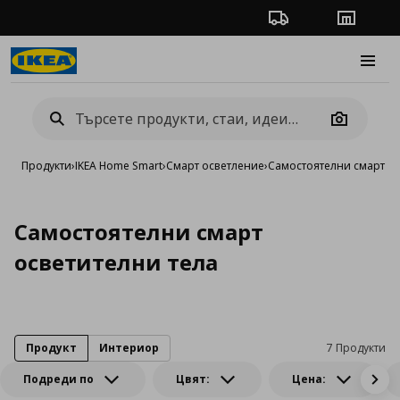
Проследяване на п
Магази
Burge
Camera
Продукти
›
IKEA Home Smart
›
Смарт oсветление
›
Самостоятелни смарт ос
Самостоятелни смарт
осветителни тела
Продукт
Интериор
7 Продукти
Подреди по
Цвят:
Цена: