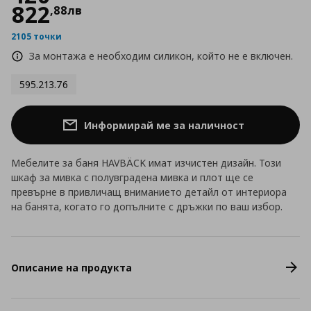
822
,
88
лв
2105 точки
За монтажа е необходим силикон, който не е включен.
595.213.76
Информирай ме за наличност
Мебелите за баня HAVBÄCK имат изчистен дизайн. Този
шкаф за мивка с полувградена мивка и плот ще се
превърне в привличащ вниманието детайл от интериора
на банята, когато го допълните с дръжки по ваш избор.
Описание на продукта