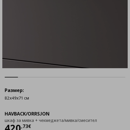
Размер:
82x49x71 см
HAVBACK/ORRSJON
шкаф за мивка + чекмеджета/мивка/смесител
Цена
420,73 €
420
,
73
€