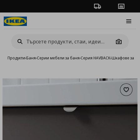
Проследяване на п
Магази
Burge
Camera
Продукти
›
Баня
›
Серии мебели за баня
›
Серия HAVBACK
›
Шкафове за ба
Добав