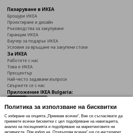
Пазаруване в ИКЕА
Брошури ИКЕА
Проектиране и дизайн
Ръководства за закупуване
Гаранции ИКЕА
Ваучер за подарък ИКЕА
Условия за връщане на закупени стоки
За ИКЕА
Работете с нас
Това е ИКЕА
Пресцентър
Най-често задавани въпроси
Свържете се с нас
Приложение IKEA Bulgaria:
Политика за използване на бисквитки
С избиране на опцията „Приемам всички“, Вие се съгласявате да
приемете всички бисквитки с цел подобряване на навигацията,
Последвайте ни:
анализ на посещенията и подобряване на маркетинговите ни
активности. При избор на „Отхвърлям всички“ ще се инсталират