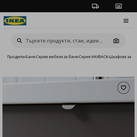
Проследяване на п
Магази
Burge
Camera
Продукти
›
Баня
›
Серии мебели за баня
›
Серия HAVBACK
›
Шкафове за ба
Добав