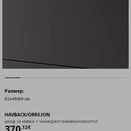
Размер:
82x49x69 см
HAVBACK/ORRSJON
шкаф за мивка + чекмеджета/мивка/смесител
Цена
370,12 €
370
,
12
€