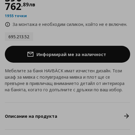
762
,
89
лв
1955 точки
За монтажа е необходим силикон, който не е включен.
695.213.52
Информирай ме за наличност
Мебелите за баня HAVBÄCK имат изчистен дизайн. Този
шкаф за мивка с полувградена мивка и плот ще се
превърне в привличащ вниманието детайл от интериора
на банята, когато го допълните с дръжки по ваш избор.
Описание на продукта