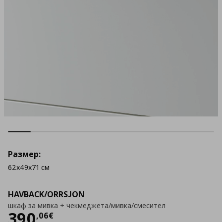
Размер:
62x49x71 см
HAVBACK/ORRSJON
шкаф за мивка + чекмеджета/мивка/смесител
Цена
390,06 €
390
,
06
€