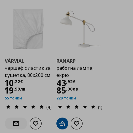
VÅRVIAL
RANARP
чаршаф с ластик за
работна лампа,
кушетка, 80x200 см
екрю
Цена
10,22 €
Цена
43,92 €
10
43
,
22
€
,
92
€
19
85
,
99
лв
,
90
лв
55 точки
220 точки
(4)
(1)
Добави към списъка с любими
Добави в кошницата
Добави към списъка с люб
Информирай ме за наличност