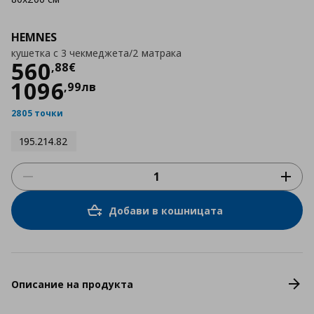
HEMNES
кушетка с 3 чекмеджета/2 матрака
Цена
560,88 €
560
,
88
€
1096
,
99
лв
2805 точки
195.214.82
Добави в кошницата
Описание на продукта