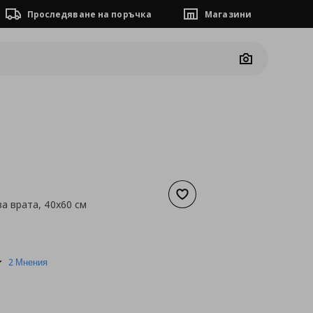
Проследяване на поръчка
Магазини
Camera
Добави към списъка с люб
за врата, 40x60 см
а
5,11 €
3.0
2 Мнения
star
rating