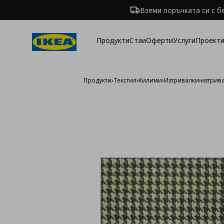
Вземи поръчката си с б
Продукти
Стаи
Оферти
Услуги
Проекти
Продукти
›
Текстил
›
Килими
›
Изтривалки
›
изтрива