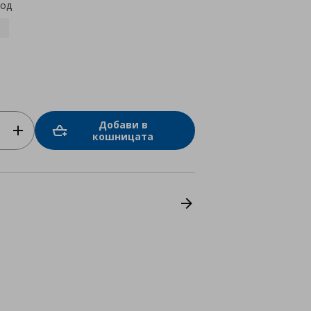
код
6
Добави в
кошницата