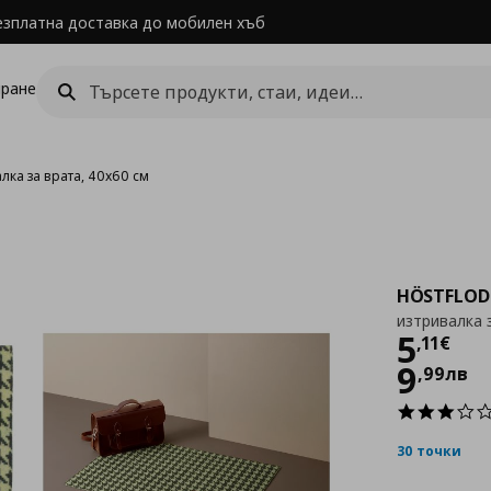
езплатна доставка до мобилен хъб
ране
лка за врата, 40x60 см
HÖSTFLOD
изтривалка 
Цен
5
,
11
€
9
,
99
лв
30 точки