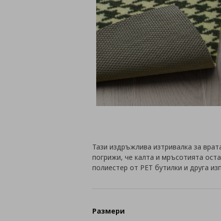
Тази издръжлива изтривалка за врата
погрижи, че калта и мръсотията ост
полиестер от PET бутилки и друга из
Размери