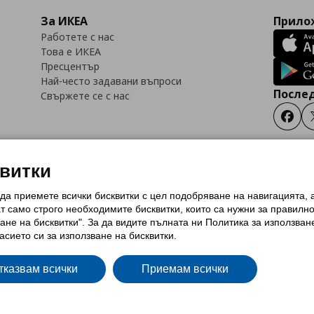
За ИКЕА
Прилож
Работете с нас
Това е ИКЕА
Пресцентър
Най-често задавани въпроси
Послед
Свържете се с нас
Faceb
квитки
 да приемете всички бисквитки с цел подобряване на навигацията,
тки (Cookies)
Избор на настройки за използване на бисквитки
Условия за п
ат само строго необходимитe бисквитки, които са нужни за правилн
Политика за защита на личните данни на ikea.bg
Общи условия на програма
ане на бисквитки". За да видите пълната ни Политика за използван
и на програма IKEA Family
асието си за използване на бисквитки.
тказвам всички
Приемам всички