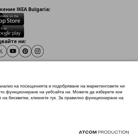
ение IKEA Bulgaria:
вайте ни:
ook
Twitter
Youtube
Pinterest
Instagram
 анализ на посещенията и подобряване на маркетинговите ни
олзване на ikea.bg
ото функциониране на уебсайта ни. Можете да изберете кои
 IKEA Family
е на бисквитки, кликнете тук. За правилно функциониране на