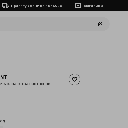
Проследяване на поръчка
Магазини
Camera
ENT
Добави към списъка с люб
е закачалка за панталони
а
25,56 €
код