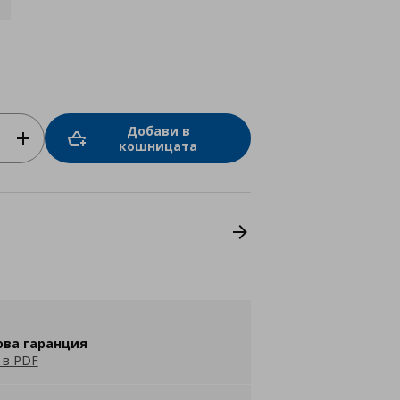
Добави в
кошницата
ова гаранция
 в PDF