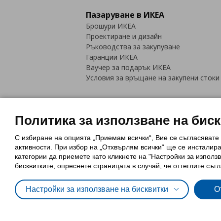
Пазаруване в ИКЕА
Брошури ИКЕА
Проектиране и дизайн
Ръководства за закупуване
Гаранции ИКЕА
Ваучер за подарък ИКЕА
Условия за връщане на закупени стоки
Политика за използване на бис
С избиране на опцията „Приемам всички“, Вие се съгласявате
Политика за използване на бискви
активности. При избор на „Отхвърлям всички“ ще се инсталир
Обща политика за личните данни
категории да приемете като кликнете на "Настройки за използв
Политика за защита на лични данн
бисквитките, опреснете страницата в случай, че оттеглите съгл
Настройки за използване на бисквитки
О
© Inter-IKEA Systems B.V. 1999 - 2025