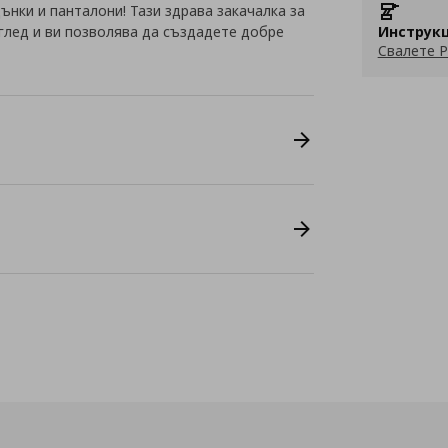
нки и панталони! Тази здрава закачалка за
еглед и ви позволява да създадете добре
Инструкц
Свалете P