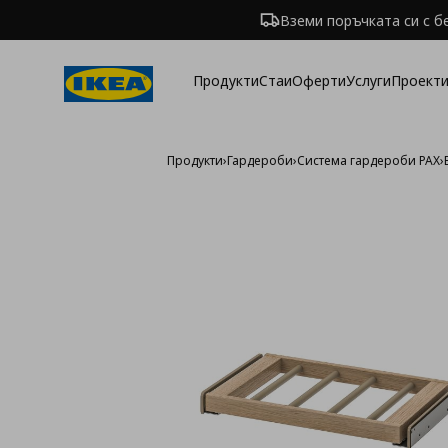
Вземи поръчката си с б
Продукти
Стаи
Оферти
Услуги
Проекти
Продукти
›
Гардероби
›
Система гардероби PAX
›