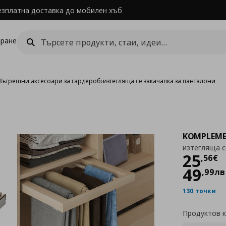
езплатна доставка до мобилен хъб
ране
Вътрешни аксесоари за гардероб
›
изтегляща се закачалка за панталони
KOMPLEM
изтегляща с
Цен
25
,
56
€
49
,
99
лв
130 точки
Продуктов 