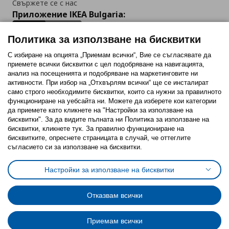
Свържете се с нас
Приложение IKEA Bulgaria:
Политика за използване на бисквитки
С избиране на опцията „Приемам всички“, Вие се съгласявате да
приемете всички бисквитки с цел подобряване на навигацията,
Последвайте ни:
анализ на посещенията и подобряване на маркетинговите ни
активности. При избор на „Отхвърлям всички“ ще се инсталират
Facebook
Twitter
Youtube
Pinterest
Instagram
само строго необходимитe бисквитки, които са нужни за правилното
функциониране на уебсайта ни. Можете да изберете кои категории
да приемете като кликнете на "Настройки за използване на
бисквитки". За да видите пълната ни Политика за използване на
бисквитки, кликнете тук. За правилно функциониране на
бисквитките, опреснете страницата в случай, че оттеглите
съгласието си за използване на бисквитки.
Политика за използване на бисквитки (Cookies)
Избор на настройки за използване на бисквитки
Настройки за използване на бисквитки
Условия за ползване на ikea.bg
Обща политика за личните данни
Политика за защита на личните данни на ikea.bg
Общи условия на програма IKEA Family
Отказвам всички
Политика за защита на лични данни на програма IKEA Family
Приемам всички