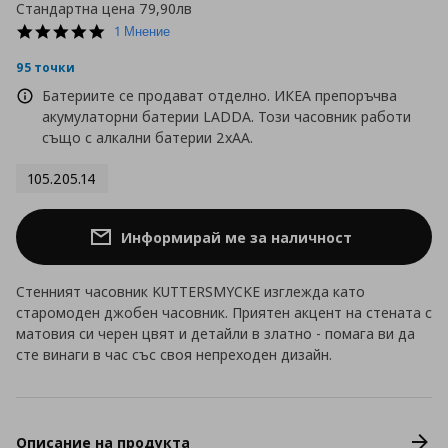
Стандартна цена
79,90лв
5.0
1 Мнение
star
rating
95 точки
Батериите се продават отделно. ИКЕА препоръчва
акумулаторни батерии LADDA. Този часовник работи
също с алкални батерии 2xAA.
105.205.14
Информирай ме за наличност
Стенният часовник KUTTERSMYCKE изглежда като
старомоден джобен часовник. Приятен акцент на стената с
матовия си черен цвят и детайли в златно - помага ви да
сте винаги в час със своя непреходен дизайн.
Описание на продукта