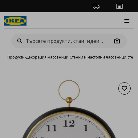
Проследяване на п
Магази
Burge
Camera
Продукти
›
Декорация
›
Часовници
›
Стенни и настолни часовници
›
стене
Добав