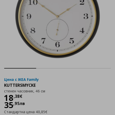
Цена с IKEA Family
KUTTERSMYCKE
стенен часовник, 46 см
Цена
18,38 €
18
,
38
€
35
,
95
лв
Стандартна цена
40,85€