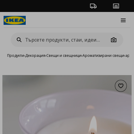
Проследяване на п
Магази
Burge
Camera
Продукти
›
Декорация
›
Свещи и свещници
›
Ароматизирани свещи
›
аром
Добав