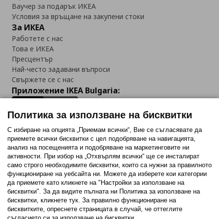
Ваучер за подарък ИКЕА
Условия за връщане на закупени стоки
За ИКЕА
Работете с нас
Това е ИКЕА
Пресцентър
Най-често задавани въпроси
Свържете се с нас
Приложение IKEA Bulgaria:
Политика за използване на бисквитки
С избиране на опцията „Приемам всички“, Вие се съгласявате да
приемете всички бисквитки с цел подобряване на навигацията,
Последвайте ни:
анализ на посещенията и подобряване на маркетинговите ни
активности. При избор на „Отхвърлям всички“ ще се инсталират
Facebook
Twitter
Youtube
Pinterest
Instagram
само строго необходимитe бисквитки, които са нужни за правилното
функциониране на уебсайта ни. Можете да изберете кои категории
да приемете като кликнете на "Настройки за използване на
бисквитки". За да видите пълната ни Политика за използване на
бисквитки, кликнете тук. За правилно функциониране на
бисквитките, опреснете страницата в случай, че оттеглите
съгласието си за използване на бисквитки.