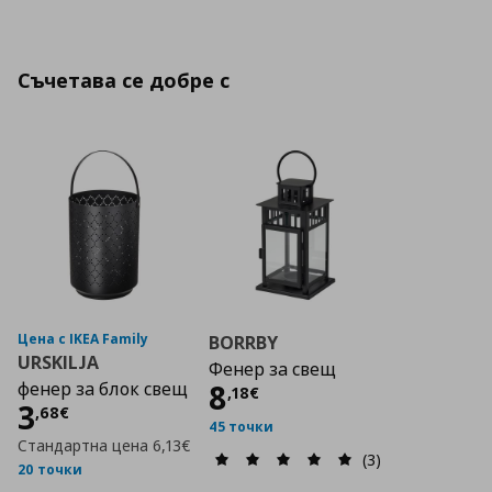
Съчетава се добре с
Цена с IKEA Family
BORRBY
URSKILJA
Фенер за свещ
Цена
8,18 €
фенер за блок свещ
8
,
18
€
Цена
3,68 €
3
,
68
€
45 точки
Стандартна цена
6,13€
(3)
20 точки