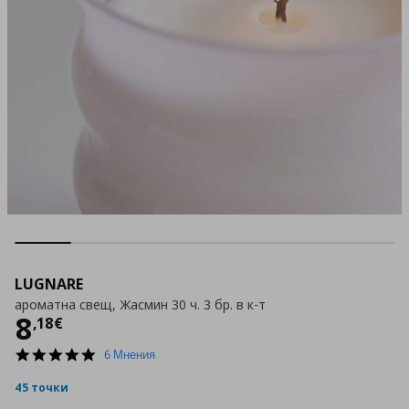
LUGNARE
ароматна свещ, Жасмин 30 ч. 3 бр. в к-т
Цена
8,18 €
8
,
18
€
5.0
6 Мнения
star
rating
45 точки