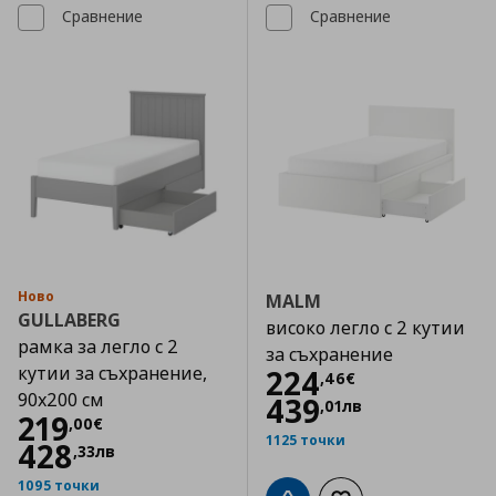
Сравнение
Сравнение
Ново
MALM
GULLABERG
високо легло с 2 кутии
рамка за легло с 2
за съхранение
кутии за съхранение,
Цена
224,46 €
224
,
46
€
90x200 см
439
,
01
лв
Цена
219,00 €
219
,
00
€
1125 точки
428
,
33
лв
1095 точки