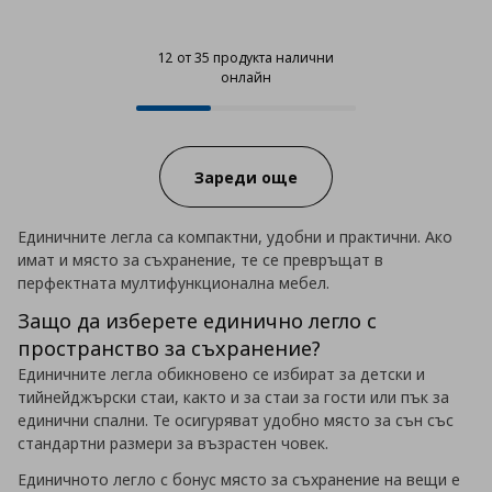
12 от 35 продукта налични
онлайн
12 от 35 продукта налични онла
Progress:
Зареди още
Единичните легла са компактни, удобни и практични. Ако
имат и място за съхранение, те се превръщат в
перфектната мултифункционална мебел.
Защо да изберете единично легло с
пространство за съхранение?
Единичните легла обикновено се избират за детски и
тийнейджърски стаи, както и за стаи за гости или пък за
единични спални. Те осигуряват удобно място за сън със
стандартни размери за възрастен човек.
Единичното легло с бонус място за съхранение на вещи е