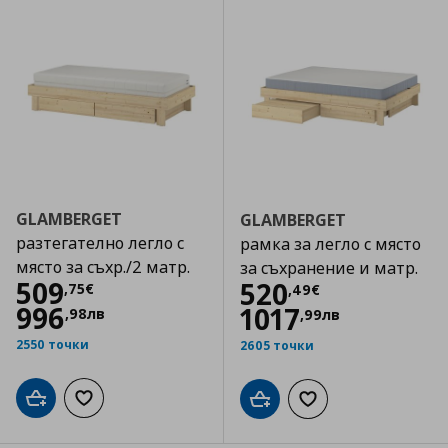
GLAMBERGET
GLAMBERGET
разтегателно легло с
рамка за легло с място
място за съхр./2 матр.
за съхранение и матр.
Цена
509,75 €
509
Цена
520,49 €
520
,
75
€
,
49
€
996
1017
,
98
лв
,
99
лв
2550 точки
2605 точки
Добави в кошницата
Добави към списъка с любими
Добави в кошницата
Добави към списъка