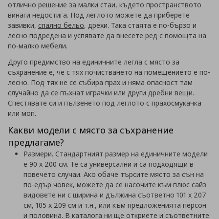
отлично решение за малки стаи, където пространството
винаги недостига. Под леглото можете да приберете
завивки,
спално бельо
, дрехи. Така стаята е по-бързо и
лесно подредена и успявате да внесете ред с помощта на
по-малко мебели.
Друго предимство на единичните легла с място за
съхранение е, че с тях почистването на помещението е по-
лесно. Под тях не се събира прах и няма опасност там
случайно да се пъхнат играчки или други дребни вещи.
Спестявате си и пълзенето под леглото с прахосмукачка
или моп.
Какви модели с място за съхранение
предлагаме?
Размери. Стандартният размер на единичните модели
е 90 х 200 см. Те са универсални и са подходящи в
повечето случаи. Ако обаче търсите място за сън на
по-едър човек, можете да се насочите към плюс сайз
видовете ни с ширина и дължина съответно 101 х 207
см, 105 х 209 см и т.н., или към предложенията персон
и половина. В каталога ни ще откриете и съответните