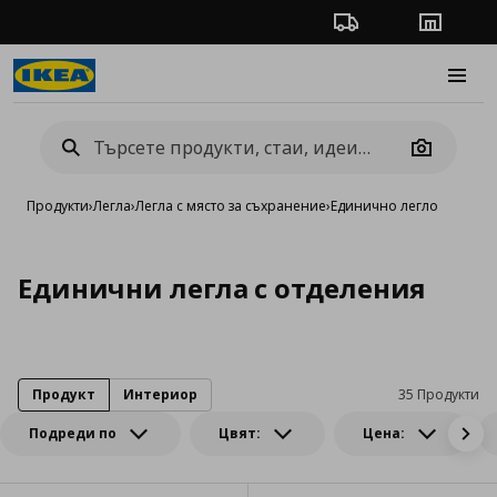
Проследяване на п
Магази
Burge
Camera
Продукти
›
Легла
›
Легла с място за съхранение
›
Единично легло
Единични легла с отделения
Продукт
Интериор
35 Продукти
Подреди по
Цвят:
Цена: