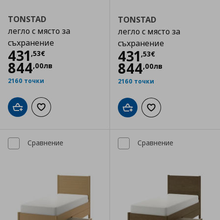
TONSTAD
TONSTAD
легло с място за
легло с място за
съхранение
съхранение
Цена
431,53 €
431
Цена
431,53 €
431
,
53
€
,
53
€
844
844
,
00
лв
,
00
лв
2160 точки
2160 точки
Добави в кошницата
Добави към списъка с любими
Добави в кошницата
Добави към списъка
Сравнение
Сравнение