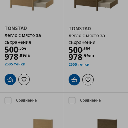
TONSTAD
TONSTAD
легло с място за
легло с място за
съхранение
съхранение
Цена
500,55 €
500
Цена
500,55 €
500
,
55
€
,
55
€
978
978
,
99
лв
,
99
лв
2505 точки
2505 точки
Добави в кошницата
Добави към списъка с любими
Добави в кошницата
Добави към списъка
Сравнение
Сравнение