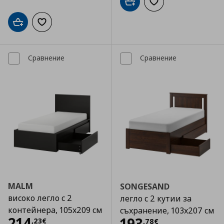
Добави в кошницата
Добави към списъка
Добави в кошницата
Добави към списъка с любими
Сравнение
Сравнение
MALM
SONGESAND
високо легло с 2
легло с 2 кутии за
контейнера, 105x209 см
съхранение, 103x207 см
Цена
214,23 €
214
Цена
193,78 €
193
,
23
€
,
78
€