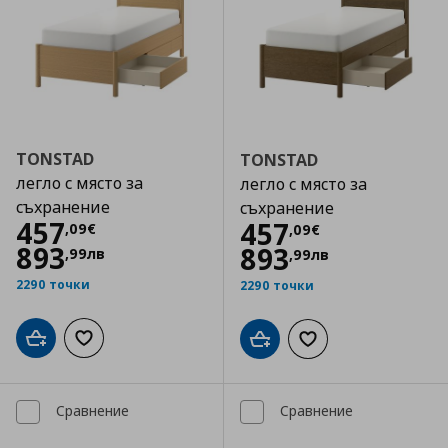
TONSTAD
TONSTAD
легло с място за
легло с място за
съхранение
съхранение
Цена
457,09 €
457
Цена
457,09 €
457
,
09
€
,
09
€
893
893
,
99
лв
,
99
лв
2290 точки
2290 точки
Добави в кошницата
Добави към списъка с любими
Добави в кошницата
Добави към списъка
Сравнение
Сравнение