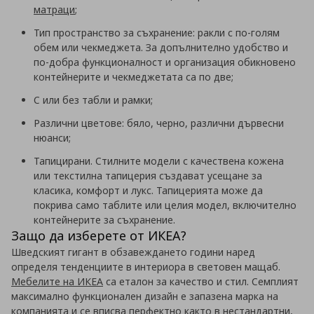
матраци
;
Тип пространство за съхранение: ракли с по-голям
обем или чекмеджета. За допълнително удобство и
по-добра функционалност и организация обикновено
контейнерите и чекмеджетата са по две;
С или без табли и рамки;
Различни цветове: бяло, черно, различни дървесни
нюанси;
Тапицирани. Стилните модели с качествена кожена
или текстилна тапицерия създават усещане за
класика, комфорт и лукс. Тапицерията може да
покрива само таблите или целия модел, включително
контейнерите за съхранение.
Защо да изберете от ИКЕА?
Шведският гигант в обзавеждането години наред
определя тенденциите в интериора в световен мащаб.
Мебелите на ИКЕА
са еталон за качество и стил. Семплият
максимално функционален дизайн е запазена марка на
компанията и се вписва перфектно както в нестандартни,