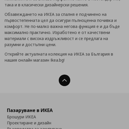
така и в класически дизайнерски решения.
Обзавеждането на ИКЕА за спалня е подчинено на
първостепенната цел да осигури пълноценна почивка и
комфорт. Не по-малко важна негова функция е и да бъде
максимално практично. Изработено е от качествени
материали с висока издръжливост и се предлага на
разумни и достъпни цени.
Открийте актуалната колекция на ИКЕА за България в
нашия онлайн магазин Ikea.bg!
Нагоре
Пазаруване в ИКЕА
Брошури ИКЕА
Проектиране и дизайн
Ръководства за закупуване