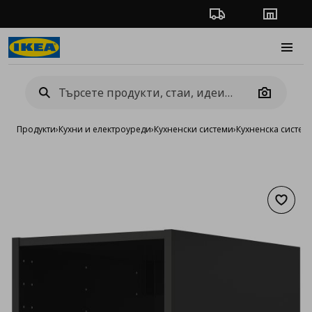
Проследяване на п
Магази
Burge
Camera
Продукти
›
Кухни и електроуреди
›
Кухненски системи
›
Кухненска систе
Добав