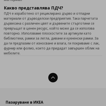
Какво представлява ПДЧ?
ПДЧ е изработенo от рециклирано дърво и отпадни
материали от дърводелски предприятия. Така парчетата
дървесина с различен цвят и дървените стърготини се
превръщат в ценен ресурс, който може да се използва
повторно. Използваме плоскостите за артикули като
библиотеки, рамки за легла, дивани и кухненски рамки. За
да ги предпазим от износване и влага, ги покриваме с лак,
фурнир или фолио, които да придадат завършен облик на
мебелите.
Нагоре
Пазаруване в ИКЕА