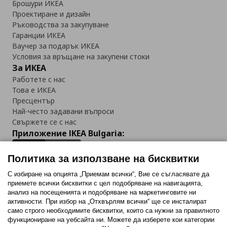
Брошури ИКЕА
Проектиране и дизайн
Ръководства за закупуване
Гаранции ИКЕА
Ваучер за подарък ИКЕА
Условия за връщане на закупени стоки
За ИКЕА
Работете с нас
Това е ИКЕА
Пресцентър
Най-често задавани въпроси
Свържете се с нас
Приложение IKEA Bulgaria:
Политика за използване на бисквитки
С избиране на опцията „Приемам всички“, Вие се съгласявате да
приемете всички бисквитки с цел подобряване на навигацията,
Последвайте ни:
анализ на посещенията и подобряване на маркетинговите ни
активности. При избор на „Отхвърлям всички“ ще се инсталират
Facebook
Twitter
Youtube
Pinterest
Instagram
само строго необходимитe бисквитки, които са нужни за правилното
функциониране на уебсайта ни. Можете да изберете кои категории