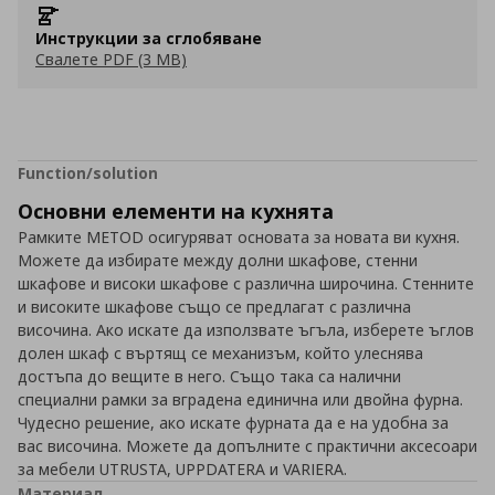
Инструкции за сглобяване
Свалете PDF (3 MB)
Function/solution
Основни елементи на кухнята
Рамките METOD осигуряват основата за новата ви кухня.
Можете да избирате между долни шкафове, стенни
шкафове и високи шкафове с различна широчина. Стенните
и високите шкафове също се предлагат с различна
височина. Ако искате да използвате ъгъла, изберете ъглов
долен шкаф с въртящ се механизъм, който улеснява
достъпа до вещите в него. Също така са налични
специални рамки за вградена единична или двойна фурна.
Чудесно решение, ако искате фурната да е на удобна за
вас височина. Можете да допълните с практични аксесоари
за мебели UTRUSTA, UPPDATERA и VARIERA.
Материал