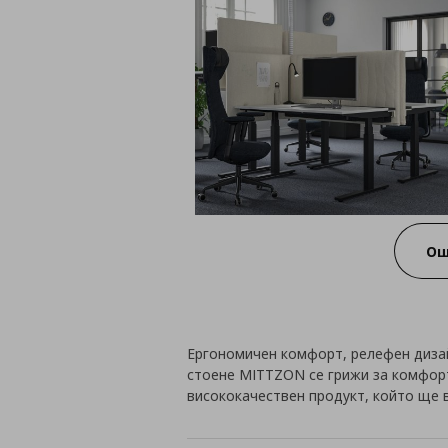
Ощ
Ергономичен комфорт, релефен дизай
стоене MITTZON се грижи за комфорта
висококачествен продукт, който ще в