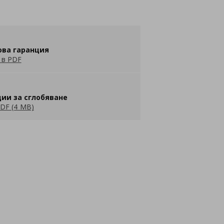
ова гаранция
 в PDF
ии за сглобяване
DF (4 MB)