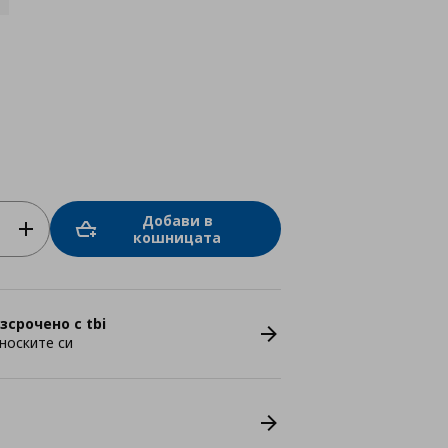
Добави в
кошницата
зсрочено с tbi
носките си