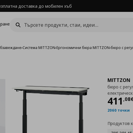
езплатна доставка до мобилен хъб
ране
обзавеждане
›
Система MITTZON
›
Ергономични бюра MITTZON
›
бюро с регу
MITTZON
бюро с регу
електрическ
Цен
411
,
08
2060 точки
Продуктов 