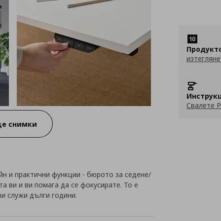
Продукт
изтегляне
Инструкц
Свалете P
е снимки
н и практични функции - бюрото за седене/
 ви и ви помага да се фокусирате. То е
и служи дълги години.