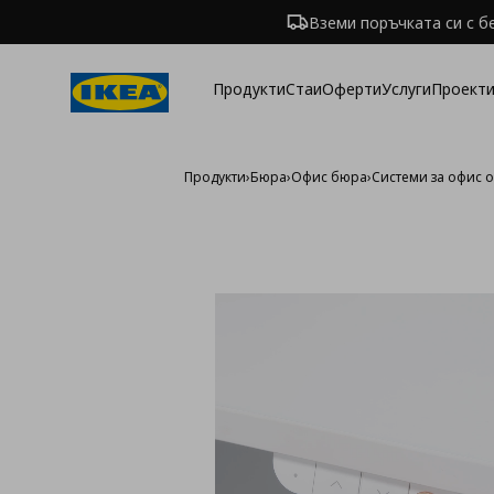
Вземи поръчката си с б
Продукти
Стаи
Оферти
Услуги
Проекти
Продукти
›
Бюра
›
Офис бюра
›
Системи за офис 