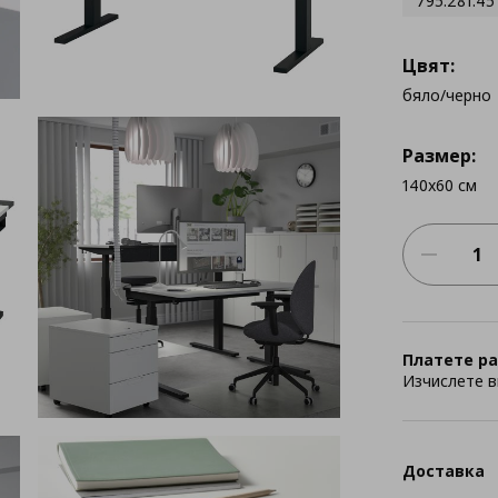
795.281.45
Цвят:
бяло/черно
Размер:
140x60 см
Платете ра
Изчислете в
Доставка