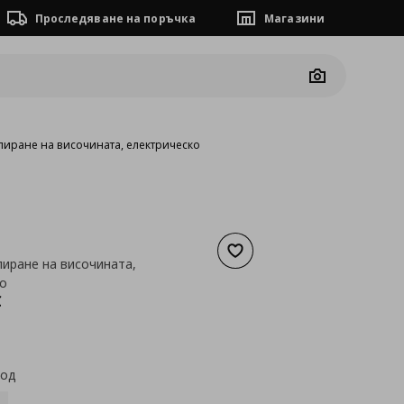
Проследяване на поръчка
Магазини
Camera
лиране на височината, електрическо
Добави към списъка с люб
лиране на височината,
о
а
411,08 €
€
код