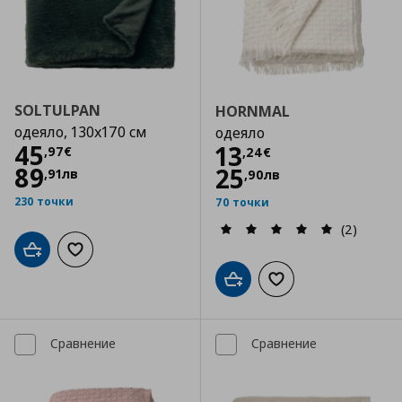
SOLTULPAN
HORNMAL
одеяло, 130x170 см
одеяло
Цена
45,97 €
45
Цена
13,24 €
13
,
97
€
,
24
€
89
25
,
91
лв
,
90
лв
230 точки
70 точки
(2)
Добави в кошницата
Добави към списъка с любими
Добави в кошницата
Добави към списъка
Сравнение
Сравнение