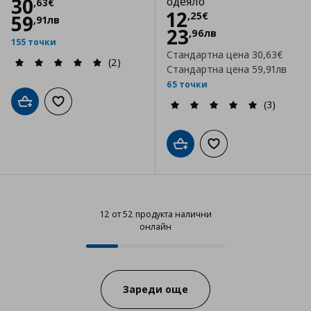
Цена
30,63 €
30
одеяло
,
63
€
Цена
12,25 €
12
,
25
€
59
,
91
лв
23
,
96
лв
155 точки
Стандартна цена
30,63€
(2)
Стандартна цена
59,91лв
65 точки
(3)
Добави в кошницата
Добави към списъка с любими
Добави в кошницата
Добави към списъка
12 от 52 продукта налични
онлайн
12 от 52 продукта налични онла
Progress:
Зареди още