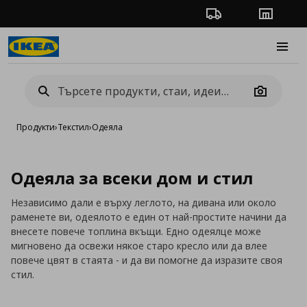
Проследяване на п
Магази
Burge
Camera
Продукти
›
Текстил
›
Одеяла
Одеяла за всеки дом и стил
Независимо дали е върху леглото, на дивана или около
раменете ви, одеялото е един от най-простите начини да
внесете повече топлина вкъщи. Едно одеялце може
мигновено да освежи някое старо кресло или да влее
повече цвят в стаята - и да ви помогне да изразите своя
стил.