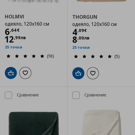
HOLMVI
THORGUN
одеяло, 120x160 см
одеяло, 120x160 см
Цена
6,64 €
6
Цена
4,09 €
4
,
64
€
,
09
€
12
8
,
99
лв
,
00
лв
35 точки
25 точки
(10)
(5)
Добави в кошницата
Добави към списъка с любими
Добави в кошницата
Добави към списъка
Сравнение
Сравнение