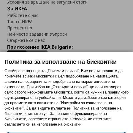
Условия за връщане на закупени стоки
За ИКЕА
Работете с нас
Това е ИКЕА
Пресцентър
Най-често задавани въпроси
Свържете се с нас
Приложение IKEA Bulgaria:
Политика за използване на бисквитки
С избиране на опцията „Приемам всички“, Вие се съгласявате да
приемете всички бисквитки с цел подобряване на навигацията,
Последвайте ни:
анализ на посещенията и подобряване на маркетинговите ни
активности. При избор на „Отхвърлям всички“ ще се инсталират
Facebook
Twitter
Youtube
Pinterest
Instagram
само строго необходимитe бисквитки, които са нужни за правилното
функциониране на уебсайта ни. Можете да изберете кои категории
да приемете като кликнете на "Настройки за използване на
бисквитки". За да видите пълната ни Политика за използване на
бисквитки, кликнете тук. За правилно функциониране на
бисквитките, опреснете страницата в случай, че оттеглите
съгласието си за използване на бисквитки.
Политика за използване на бисквитки (Cookies)
Избор на настройки за използване на бисквитки