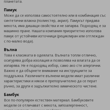
планетата.
Памук
Може да се използва самостоятелно или в комбинация със
синтетични влакна (полиестер, акрил). Памукът придава
мекота, има дишащи свойства и не запарва. Подходящ е за
машинно пране. Нашата компания приоритетно използва
памук от устойчиви източници (рециклиран или отглеждан
с по-малко вода).
Вълна
Това е класиката в одеялата. Вълната топли отлично,
осигурява добра изолация и позволява на влагата да се
изпарява. Не е подходящ избор, само ако сте алергични.
Важно е да обърнете внимание на инструкциите за
поддръжка. Различните вълнени модели имат различни
характеристики и някои е препоръчително да се перат
ръчно, за други е задължително химическото чистене.
Бамбук
Все по-популярен естествен материал. Бамбуковите
модели се отличават с мекота, хипоалергенност,