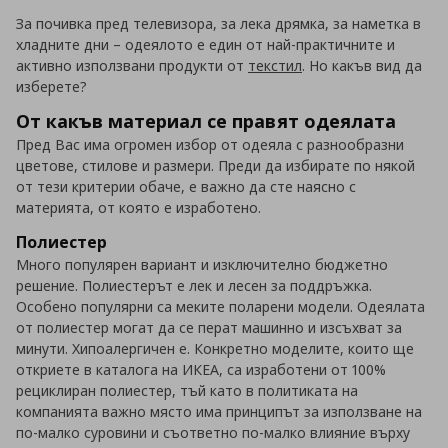
За почивка пред телевизора, за лека дрямка, за наметка в
хладните дни – одеялото е един от най-практичните и
активно използвани продукти от
текстил
. Но какъв вид да
изберете?
От какъв материал се правят одеялата
Пред Вас има огромен избор от одеяла с разнообразни
цветове, стилове и размери. Преди да избирате по някой
от тези критерии обаче, е важно да сте наясно с
материята, от която е изработено.
Полиестер
Много популярен вариант и изключително бюджетно
решение. Полиестерът е лек и лесен за поддръжка.
Особено популярни са меките поларени модели. Одеялата
от полиестер могат да се перат машинно и изсъхват за
минути. Хипоалергичен е. Конкретно моделите, които ще
откриете в каталога на ИКЕА, са изработени от 100%
рециклиран полиестер, тъй като в политиката на
компанията важно място има принципът за използване на
по-малко суровини и съответно по-малко влияние върху