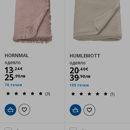
HORNMAL
HUMLEMOTT
одеяло
одеяло
Цена
13,24 €
13
Цена
20,40 €
20
,
24
€
,
40
€
25
39
,
90
лв
,
90
лв
70 точки
105 точки
(3)
(1)
Добави в кошницата
Добави към списъка с любими
Добави в кошницата
Добави към списъка