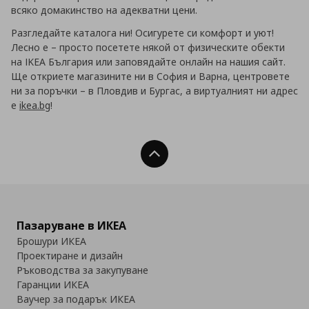
всяко домакинство на адекватни цени.
Разгледайте каталога ни! Осигурете си комфорт и уют!
Лесно е – просто посетете някой от физическите обекти
на IKEA България или заповядайте онлайн на нашия сайт.
Ще откриете магазините ни в София и Варна, центровете
ни за поръчки – в Пловдив и Бургас, а виртуалният ни адрес
е
ikea.bg
!
Нагоре
Пазаруване в ИКЕА
Брошури ИКЕА
Проектиране и дизайн
Ръководства за закупуване
Гаранции ИКЕА
Ваучер за подарък ИКЕА