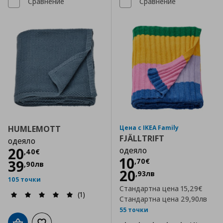
Сравнение
Сравнение
HUMLEMOTT
Цена с IKEA Family
FJÄLLTRIFT
одеяло
Цена
20,40 €
20
одеяло
,
40
€
Цена
10,70 €
10
,
70
€
39
,
90
лв
20
,
93
лв
105 точки
Стандартна цена
15,29€
(1)
Стандартна цена
29,90лв
55 точки