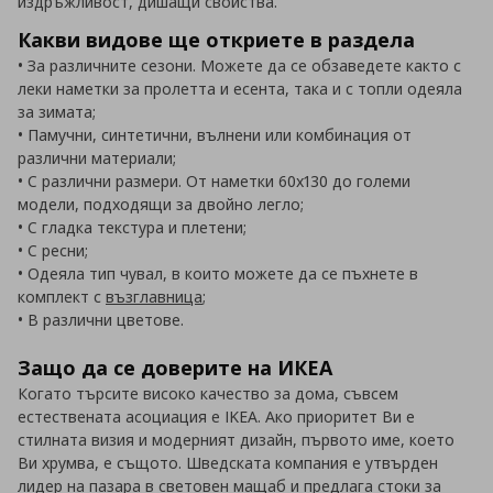
издръжливост, дишащи свойства.
Какви видове ще откриете в раздела
• За различните сезони. Можете да се обзаведете както с
леки наметки за пролетта и есента, така и с топли одеяла
за зимата;
• Памучни, синтетични, вълнени или комбинация от
различни материали;
• С различни размери. От наметки 60х130 до големи
модели, подходящи за двойно легло;
• С гладка текстура и плетени;
• С ресни;
• Одеяла тип чувал, в които можете да се пъхнете в
комплект с
възглавница
;
• В различни цветове.
Защо да се доверите на ИКЕА
Когато търсите високо качество за дома, съвсем
естествената асоциация е IKEA. Ако приоритет Ви е
стилната визия и модерният дизайн, първото име, което
Ви хрумва, е същото. Шведската компания е утвърден
лидер на пазара в световен мащаб и предлага стоки за