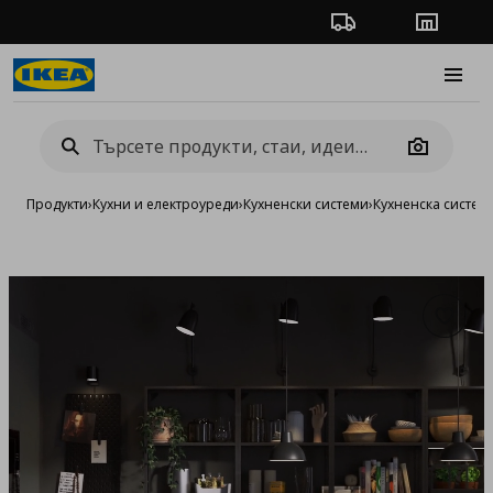
Проследяване на п
Магази
Burge
Camera
Продукти
›
Кухни и електроуреди
›
Кухненски системи
›
Кухненска систе
Добав