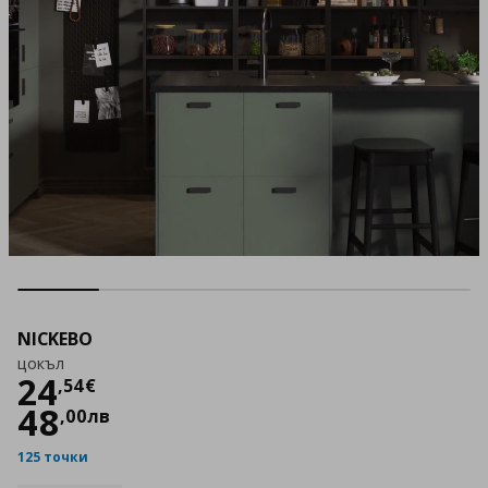
NICKEBO
цокъл
Цена
24,54 €
24
,
54
€
48
,
00
лв
125 точки