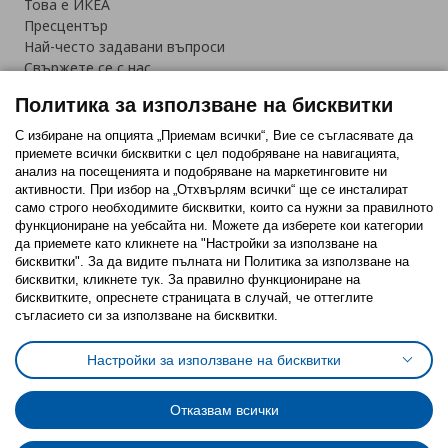
Това е ИКЕА
Пресцентър
Най-често задавани въпроси
Свържете се с нас
Приложение IKEA Bulgaria:
Политика за използване на бисквитки
С избиране на опцията „Приемам всички“, Вие се съгласявате да
приемете всички бисквитки с цел подобряване на навигацията,
анализ на посещенията и подобряване на маркетинговите ни
активности. При избор на „Отхвърлям всички“ ще се инсталират
Последвайте ни:
само строго необходимитe бисквитки, които са нужни за правилното
функциониране на уебсайта ни. Можете да изберете кои категории
Facebook
Twitter
Youtube
Pinterest
Instagram
да приемете като кликнете на "Настройки за използване на
бисквитки". За да видите пълната ни Политика за използване на
бисквитки, кликнете тук. За правилно функциониране на
бисквитките, опреснете страницата в случай, че оттеглите
съгласието си за използване на бисквитки.
Политика за използване на бисквитки (Cookies)
Настройки за използване на бисквитки
Избор на настройки за използване на бисквитки
Условия за ползване на ikea.bg
Обща политика за личните данни
Отказвам всички
Политика за защита на личните данни на ikea.bg
Общи условия на програма IKEA Family