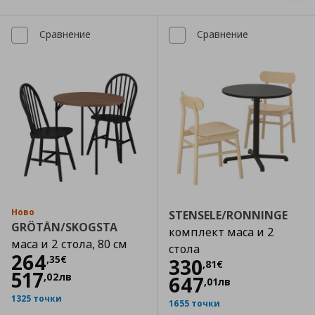
Сравнение
Сравнение
Ново
STENSELE/RONNINGE
GRÖTÅN/SKOGSTA
комплект маса и 2
маса и 2 стола, 80 см
стола
Цена
264,35 €
264
,
35
€
Цена
330,81 €
330
,
81
€
517
,
02
лв
647
,
01
лв
1325 точки
1655 точки