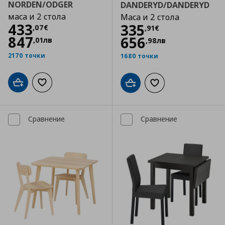
NORDEN/ODGER
DANDERYD/DANDERYD
маса и 2 стола
Маса и 2 стола
Цена
433,07 €
433
Цена
335,91 €
335
,
07
€
,
91
€
847
656
,
01
лв
,
98
лв
2170 точки
1680 точки
Добави в кошницата
Добави към списъка с любими
Добави в кошницата
Добави към списъка
Сравнение
Сравнение