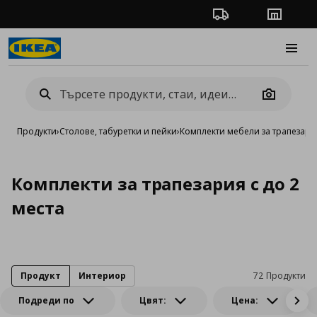
Проследяване на п
Магази
Burge
Camera
Продукти
›
Столове, табуретки и пейки
›
Комплекти мебели за трапезари
Комплекти за трапезария с до 2
места
Продукт
Интериор
72 Продукти
Подреди по
Цвят:
Цена: