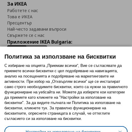
За ИКЕА
Работете с нас
Това е ИКЕА
Пресцентър
Най-често задавани въпроси
Свържете се с нас
Приложение IKEA Bulgaria:
Политика за използване на бисквитки
С избиране на опцията „Приемам всички“, Вие се съгласявате да
приемете всички бисквитки с цел подобряване на навигацията,
Последвайте ни:
анализ на посещенията и подобряване на маркетинговите ни
активности. При избор на „Отхвърлям всички“ ще се инсталират
Facebook
Twitter
Youtube
Pinterest
Instagram
само строго необходимитe бисквитки, които са нужни за правилното
функциониране на уебсайта ни. Можете да изберете кои категории
да приемете като кликнете на "Настройки за използване на
бисквитки". За да видите пълната ни Политика за използване на
бисквитки, кликнете тук. За правилно функциониране на
бисквитките, опреснете страницата в случай, че оттеглите
съгласието си за използване на бисквитки.
Политика за използване на бисквитки (Cookies)
Избор на настройки за използване на бисквитки
Настройки за използване на бисквитки