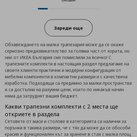
онлайн
12 от 72 продукта налични онла
Progress:
Зареди още
Обзавеждането на малка трапезария може да се окаже
сериозно предизвикателство за голяма част от хората, но
ние от ИКЕА България сме помислили за всичко! С
трапезните комплекти в настоящия раздел предлагаме на
своите клиенти практични и модерни конфигурация от
мебелни компоненти в компактни размери и с качествена
изработка. Подходящи са предимно за малки пространства
и са достъпни на разумни цени, които по никакъв начин
няма да затруднят вашия бюджет.
Какви трапезни комплекти с 2 места ще
откриете в раздела
Сетовете от маси и столове в категорията са налични за
поръчки в такива размери, че с тях да може да се обособи
красив и функционален кът за хранене в стая с малка площ.