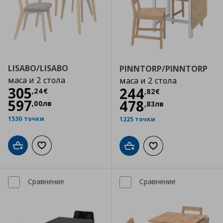
LISABO/LISABO
PINNTORP/PINNTORP
маса и 2 стола
маса и 2 стола
Цена
305,24 €
305
Цена
244,82 €
244
,
24
€
,
82
€
597
478
,
00
лв
,
83
лв
1530 точки
1225 точки
Добави в кошницата
Добави към списъка с любими
Добави в кошницата
Добави към списъка
Сравнение
Сравнение