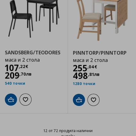
SANDSBERG/TEODORES
PINNTORP/PINNTORP
маса и 2 стола
маса и 2 стола
Цена
107,22 €
107
Цена
255,04 €
255
,
22
€
,
04
€
209
498
,
70
лв
,
81
лв
540 точки
1280 точки
Добави в кошницата
Добави към списъка с любими
Добави в кошницата
Добави към списъка
12 от 72 продукта налични