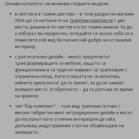
Онлайн каталогът ни включва следните модели:
в светли и в тъмни цветове – в този раздел на магазин
IKEA ще се натъкнете на
трапезни комплекти
с две
места, решени в по-светли и в по-тъмни нюанси. За да
е изборът ви перфектен, огледайте се около себе си и
помислете кой вид би паснал най-добре на останалия
интериор;
с разтегателен дизайн – много предпочитат
трансформиращите се мебели, защото са
функционални и са чудесен вариант за трапезарии с
ограничена площ. Когато масата не се използва,
нейните крила могат да се свалят, за да не заемат
излишно място. И обратното – да се разгъва по време
на хранене;
тип “бар комплект” – този вид трапезни сетове с
високи табуретки имат нетрадиционен дизайн и могат
да послужат като отличен интериорен детайл,
допълващ индустриалния стил на обзавеждане на
жилището;