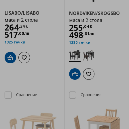
LISABO/LISABO
NORDVIKEN/SKOGSBO
маса и 2 стола
маса и 2 стола
Цена
264,34 €
264
Цена
255,04 €
255
,
34
€
,
04
€
517
498
,
00
лв
,
81
лв
1325 точки
1280 точки
Добави в кошницата
Добави към списъка с любими
Добави в кошницата
Добави към списъка
Сравнение
Сравнение