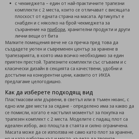
с чекмеджета – един от най-практичните трапезни
комплекти с 2 места, които се отличават с висящата
плоскост от едната страна на масата. Артикулът е
снабден и с няколко на брой чекмеджета за
съхранение на
прибори
, хранителни продукти и други
лични вещи от бита
Малките помещения вече не са пречка пред това да
създадете уютен и съвременен център за хранене в
трапезарията, в която има всичко необходимо за един
приятен престой. Трапезните комплекти със сгъваем и с
класически дизайн в секцията са качествени, удобни и
достъпни на конкурентни цени, каквито от ИКЕА
предлагаме целогодишно.
Как да изберете подходящ вид
Пластмасови или дървени, в светъл или в тъмен нюанс, с
едно или две места за сядане - определено има за какво да
се помисли, когато е настъпил моментът за покупка на
трапезен комплект с 2 места. Моделите с падащ плот са
идеален избор, ако площта в стаята и силно ограничена.
Масата може да се използва не само като плот за хранене,
но и като работен кът и място, където да творите.