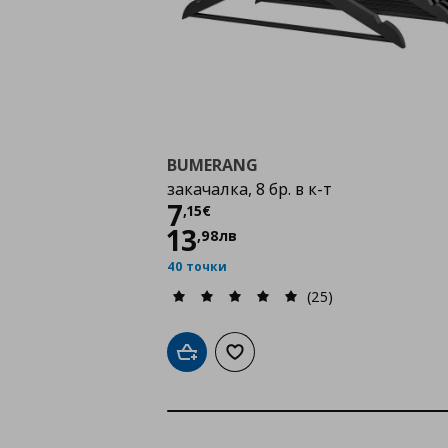
BUMERANG
закачалка, 8 бр. в к-т
Цена
7,15 €
7
,
15
€
13
,
98
лв
40 точки
(25)
Добави в кошницата
Добави към списъка с любими