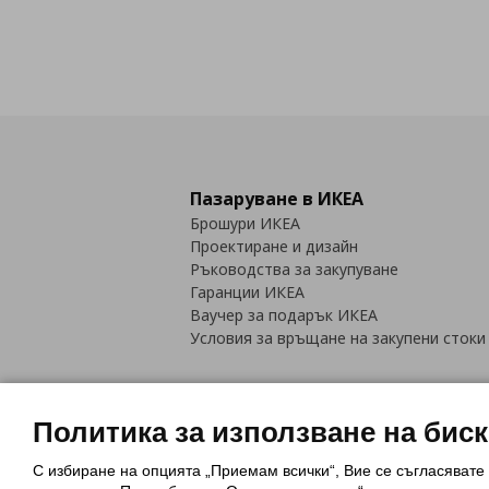
Пазаруване в ИКЕА
Брошури ИКЕА
Проектиране и дизайн
Ръководства за закупуване
Гаранции ИКЕА
Ваучер за подарък ИКЕА
Условия за връщане на закупени стоки
Политика за използване на бис
С избиране на опцията „Приемам всички“, Вие се съгласявате
Политика за използване на бискви