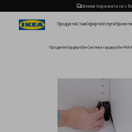
Вземи поръчката си с б
Продукти
Стаи
Оферти
Услуги
Проекти
Продукти
›
Гардероби
›
Система гардероби PAX
›