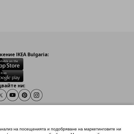
ение IKEA Bulgaria:
вайте ни:
ook
Twitter
Youtube
Pinterest
Instagram
 анализ на посещенията и подобряване на маркетинговите ни
олзване на ikea.bg