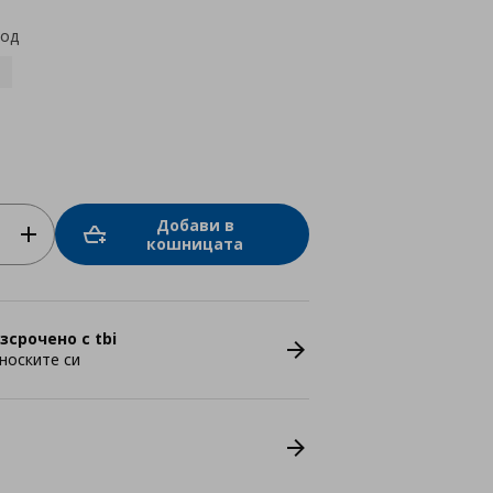
код
Добави в
кошницата
зсрочено с tbi
носките си