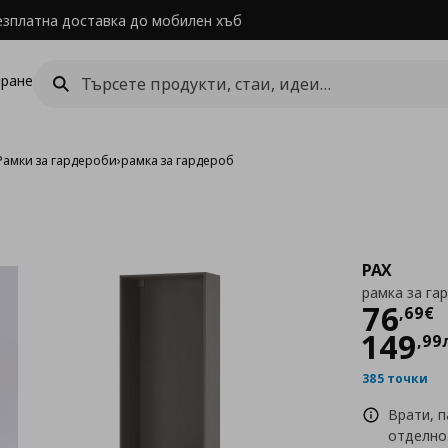
езплатна доставка до мобилен хъб
ране
Рамки за гардероби
›
рамка за гардероб
PAX
рамка за га
Цен
76
,
69
€
149
,
99
385 точки
Врати, п
отделно