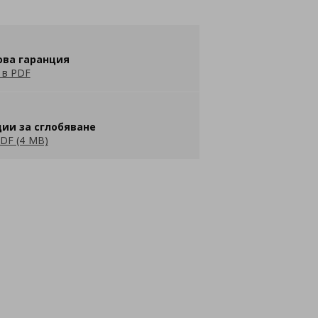
ова гаранция
 в PDF
ии за сглобяване
DF (4 MB)