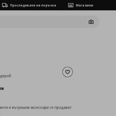
Проследяване на поръчка
Магазини
Camera
Добави към списъка с люб
рдероб
а
76,69 €
лв
анти и вътрешни аксесоари се продават
.