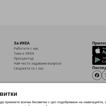
За ИКЕА
Прилож
Работете с нас
Това е ИКЕА
Пресцентър
Най-често задавани въпроси
Послед
Свържете се с нас
Faceb
квитки
 да приемете всички бисквитки с цел подобряване на навигацията,
тки (Cookies)
Избор на настройки за използване на бисквитки
Условия за п