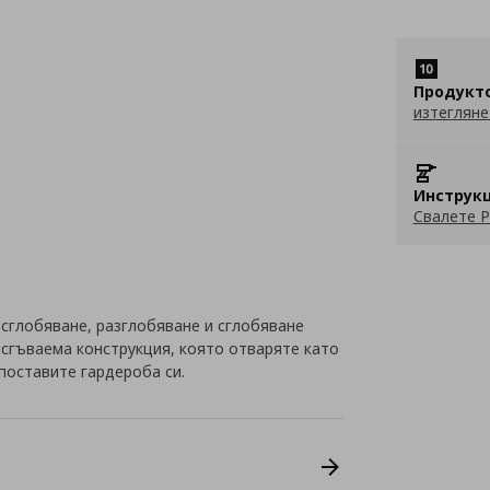
Продукт
изтегляне
Инструкц
Свалете P
 сглобяване, разглобяване и сглобяване
 сгъваема конструкция, която отваряте като
 поставите гардероба си.