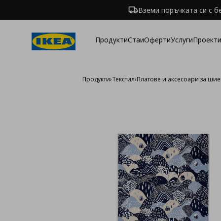
Вземи поръчката си с б
Продукти
Стаи
Оферти
Услуги
Проекти
Продукти
›
Текстил
›
Платове и аксесоари за ши