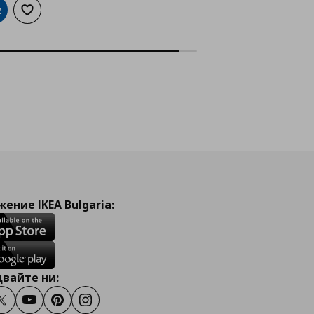
обави в кошницата
Добави към списъка с любими
ение IKEA Bulgaria:
вайте ни:
ook
Twitter
Youtube
Pinterest
Instagram