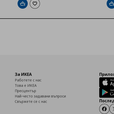
Добави в кошницата
Добави към списъка с любими
Д
За ИКЕА
Прилож
Работете с нас
Това е ИКЕА
Пресцентър
Най-често задавани въпроси
Послед
Свържете се с нас
Faceb