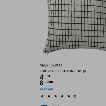
MÄSTERROT
калъфка за възглавница
Цена
4,09 €
4
,
09
€
8
,
00
лв
25 точки
(1)