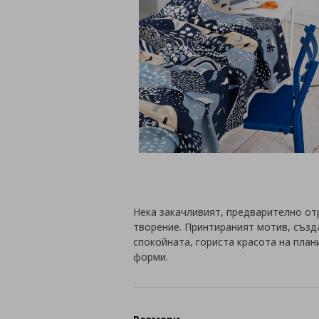
Нека закачливият, предварително от
творение. Принтираният мотив, създа
спокойната, гориста красота на план
форми.