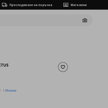
Проследяване на поръчка
Магазини
Camera
KTUS
Добави към списъка с люб
а
15,29 €
5.0
1 Мнение
star
rating