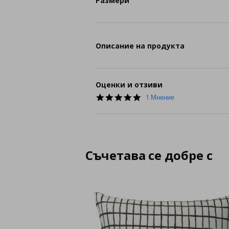
Размери
Описание на продукта
Оценки и отзиви
5.0
1 Мнение
star
rating
Съчетава се добре с