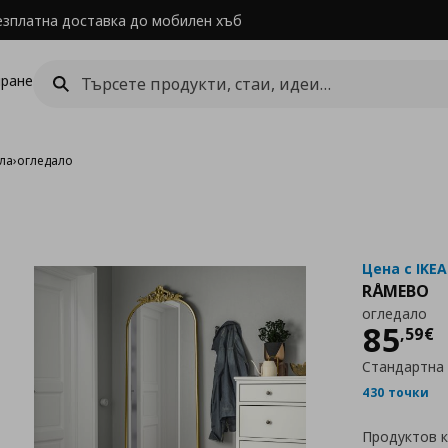
езплатна доставка до мобилен хъб
ране
ла
›
огледало
Цена с IKEA
RÅMEBO
огледало
Цен
85
,
59
€
Стандартна
430 точки
Продуктов 