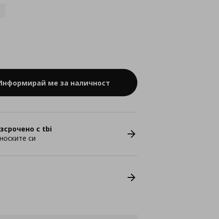
Информирай ме за наличност
зсрочено с tbi
носките си