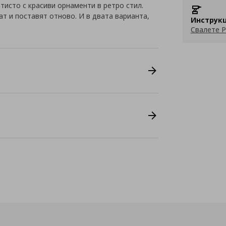
исто с красиви орнаменти в ретро стил.
т и поставят отново. И в двата варианта,
Инструкц
Свалете P