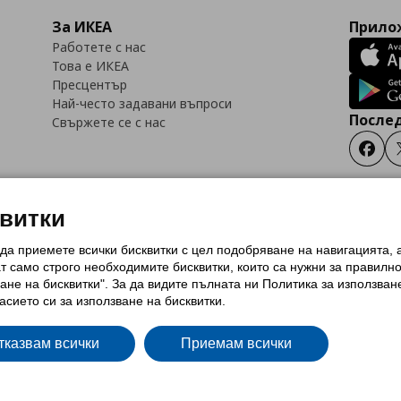
За ИКЕА
Прилож
Работете с нас
Това е ИКЕА
Пресцентър
Най-често задавани въпроси
Послед
Свържете се с нас
Faceb
квитки
 да приемете всички бисквитки с цел подобряване на навигацията,
тки (Cookies)
Избор на настройки за използване на бисквитки
Условия за п
ат само строго необходимитe бисквитки, които са нужни за правилн
Политика за защита на личните данни на ikea.bg
Общи условия на програма
ане на бисквитки". За да видите пълната ни Политика за използван
и на програма IKEA Family
асието си за използване на бисквитки.
тказвам всички
Приемам всички