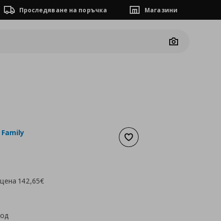
Проследяване на поръчка
Магазини
Camera
 Family
Добави към списъка с люб
а
85,59 €
 цена
142,65€
код