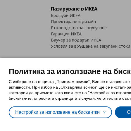
Пазаруване в ИКЕА
Брошури ИКЕА
Проектиране и дизайн
Ръководства за закупуване
Гаранции ИКЕА
Ваучер за подарък ИКЕА
Условия за връщане на закупени стоки
Политика за използване на бис
С избиране на опцията „Приемам всички“, Вие се съгласявате
Политика за използване на бискви
активности. При избор на „Отхвърлям всички“ ще се инсталир
Обща политика за личните данни
категории да приемете като кликнете на "Настройки за използв
Политика за защита на лични данн
бисквитките, опреснете страницата в случай, че оттеглите съгл
Настройки за използване на бисквитки
О
© Inter-IKEA Systems B.V. 1999 - 2025