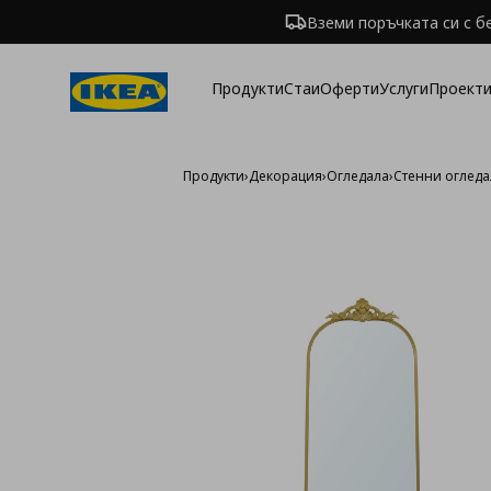
Вземи поръчката си с б
Продукти
Стаи
Оферти
Услуги
Проекти
Продукти
›
Декорация
›
Огледала
›
Стенни огледа