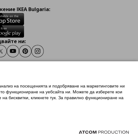
ение IKEA Bulgaria:
вайте ни:
ook
Twitter
Youtube
Pinterest
Instagram
 анализ на посещенията и подобряване на маркетинговите ни
олзване на ikea.bg
ото функциониране на уебсайта ни. Можете да изберете кои
 IKEA Family
е на бисквитки, кликнете тук. За правилно функциониране на