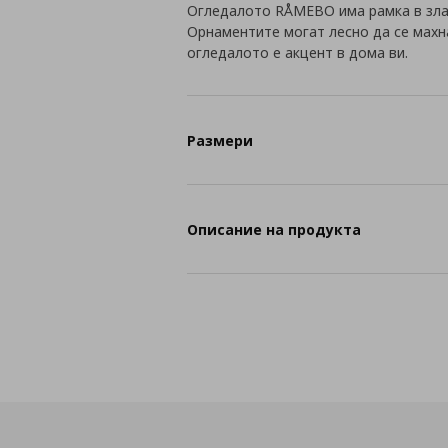
Огледалото RÅMEBO има рамка в злат
Орнаментите могат лесно да се махна
огледалото е акцент в дома ви.
Размери
Описание на продукта