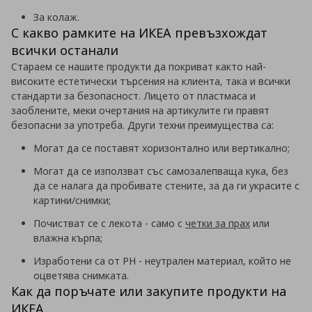
За колаж.
С какво рамките на ИКЕА превъзхождат
всички останали
Стараем се нашите продукти да покриват както най-
високите естетически търсения на клиента, така и всички
стандарти за безопасност. Лицето от пластмаса и
заоблените, меки очертания на артикулите ги правят
безопасни за употреба. Други техни преимущества са:
Могат да се поставят хоризонтално или вертикално;
Могат да се използват със самозалепваща кука, без
да се налага да пробивате стените, за да ги украсите с
картини/снимки;
Почистват се с лекота - само с
четки за прах
или
влажна кърпа;
Изработени са от PH - неутрален материал, който не
оцветява снимката.
Как да поръчате или закупите продукти на
ИКЕА