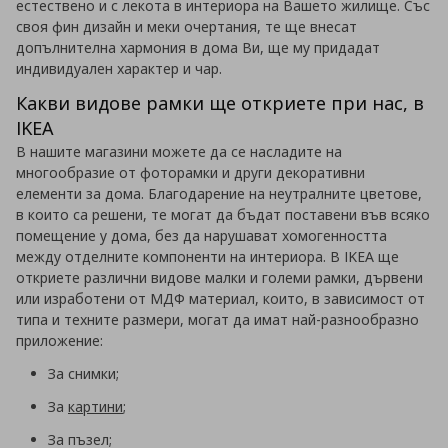
естествено и с лекота в интериора на Вашето жилище. Със
своя фин дизайн и меки очертания, те ще внесат
допълнителна хармония в дома Ви, ще му придадат
индивидуален характер и чар.
Какви видове рамки ще откриете при нас, в
IKEA
В нашите магазини можете да се насладите на
многообразие от фоторамки и други декоративни
елементи за дома. Благодарение на неутралните цветове,
в които са решени, те могат да бъдат поставени във всяко
помещение у дома, без да нарушават хомогенността
между отделните компоненти на интериора. В IKEA ще
откриете различни видове малки и големи рамки, дървени
или изработени от МДФ материал, които, в зависимост от
типа и техните размери, могат да имат най-разнообразно
приложение:
За снимки;
За
картини
;
За пъзел;