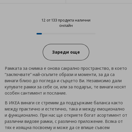
12 от 133 продукта налични
онлайн
12 от 133 продукта налични онл
Progress:
Зареди още
Рамката за снимка е онова сакрално пространство, в което
“заключвате” най-скъпите образи и моменти, за да са
винаги близо до погледа и сърцето Ви. Независимо дали
купувате рамки за себе си, или за подарък, те винаги носят
особен сантимент и послание.
В ИКЕА винаги се стремим да поддържаме баланса както
между практично и естетично, така и между емоционално
и функционално. При нас ще откриете богат асортимент от
различни видове рамки, с различно приложение. Всяка от
тях е изящна посвоему и може да се впише съвсем