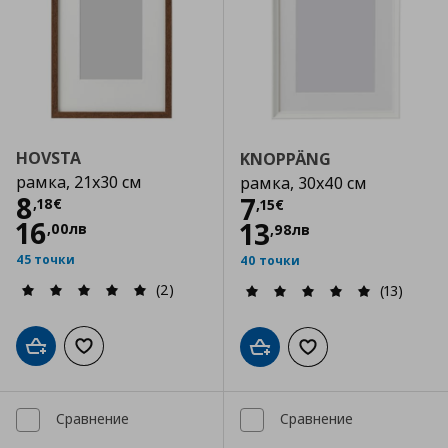
HOVSTA
KNOPPÄNG
рамка, 21x30 см
рамка, 30x40 см
Цена
8,18 €
8
Цена
7,15 €
7
,
18
€
,
15
€
16
13
,
00
лв
,
98
лв
45 точки
40 точки
(2)
(13)
Добави в кошницата
Добави към списъка с любими
Добави в кошницата
Добави към списъка
Сравнение
Сравнение