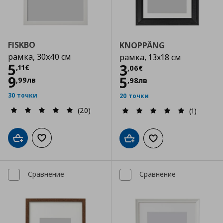
FISKBO
KNOPPÄNG
рамка, 30x40 см
рамка, 13x18 см
Цена
5,11 €
5
Цена
3,06 €
3
,
11
€
,
06
€
9
5
,
99
лв
,
98
лв
30 точки
20 точки
(20)
(1)
Добави в кошницата
Добави към списъка с любими
Добави в кошницата
Добави към списъка
Сравнение
Сравнение