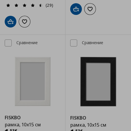
(29)
Добави в кошницата
Добави към списъка
Добави в кошницата
Добави към списъка с любими
Сравнение
Сравнение
FISKBO
FISKBO
рамка, 10x15 см
рамка, 10x15 см
,
53
€
,
53
€