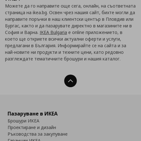
Можете да го направите още сега, онлайн, на съответната
страница на ikea.bg. Освен чрез нашия сайт, бихте могли да
направите поръчки в наш клиентски център в Пловдив или
Бургас, както и да пазарувате директно в магазините ни в
София и Варна.
IKEA Bulgaria
е online приложението, в
което ще откриете всички актуални оферти и услуги,
предлагани в България. Информирайте се на сайта и за
най-новите ни продукти и техните цени, като редовно
разглеждате тематичните брошури и нашия каталог.
Нагоре
Пазаруване в ИКЕА
Брошури ИКЕА
Проектиране и дизайн
Ръководства за закупуване
Гаранции ИКЕА