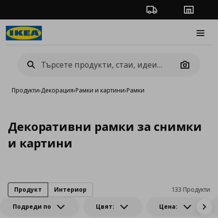
Проследяване на п
Магази
Burge
Camera
Продукти
›
Декорация
›
Рамки и картини
›
Рамки
Декоративни рамки за снимки
и картини
Продукт
Интериор
133 Продукти
Подреди по
Цвят:
Цена: