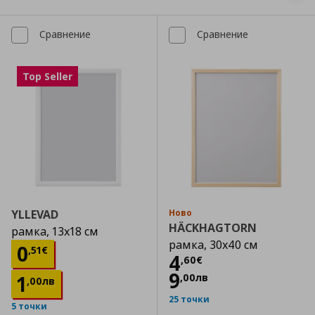
Сравнение
Сравнение
Top Seller
YLLEVAD
Ново
HÄCKHAGTORN
рамка, 13x18 см
рамка, 30x40 см
Цена
0,51 €
0
,
51
€
Цена
4,60 €
4
,
60
€
9
1
,
00
лв
,
00
лв
25 точки
5 точки