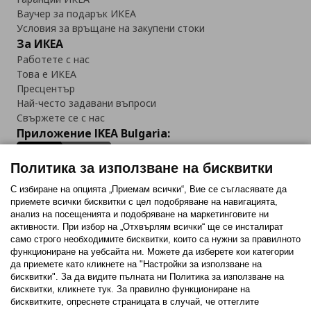
Ваучер за подарък ИКЕА
Условия за връщане на закупени стоки
За ИКЕА
Работете с нас
Това е ИКЕА
Пресцентър
Най-често задавани въпроси
Свържете се с нас
Приложение IKEA Bulgaria:
Политика за използване на бисквитки
С избиране на опцията „Приемам всички“, Вие се съгласявате да
приемете всички бисквитки с цел подобряване на навигацията,
Последвайте ни:
анализ на посещенията и подобряване на маркетинговите ни
активности. При избор на „Отхвърлям всички“ ще се инсталират
Facebook
Twitter
Youtube
Pinterest
Instagram
само строго необходимитe бисквитки, които са нужни за правилното
функциониране на уебсайта ни. Можете да изберете кои категории
да приемете като кликнете на "Настройки за използване на
бисквитки". За да видите пълната ни Политика за използване на
бисквитки, кликнете тук. За правилно функциониране на
бисквитките, опреснете страницата в случай, че оттеглите