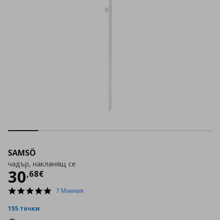
SAMSÖ
чадър, накланящ се
Цена
30,68 €
30
,
68
€
5.0
7 Мнения
star
rating
155 точки