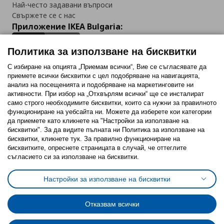
Най-често задавани въпроси
Свържете се с нас
Приложение IKEA Bulgaria:
Политика за използване на бисквитки
С избиране на опцията „Приемам всички“, Вие се съгласявате да
приемете всички бисквитки с цел подобряване на навигацията,
Последвайте ни:
анализ на посещенията и подобряване на маркетинговите ни
активности. При избор на „Отхвърлям всички“ ще се инсталират
Facebook
Twitter
Youtube
Pinterest
Instagram
само строго необходимитe бисквитки, които са нужни за правилното
функциониране на уебсайта ни. Можете да изберете кои категории
да приемете като кликнете на "Настройки за използване на
бисквитки". За да видите пълната ни Политика за използване на
бисквитки, кликнете тук. За правилно функциониране на
бисквитките, опреснете страницата в случай, че оттеглите
съгласието си за използване на бисквитки.
Политика за използване на бисквитки (Cookies)
Избор на настройки за използване на бисквитки
Настройки за използване на бисквитки
Условия за ползване на ikea.bg
Обща политика за личните данни
Политика за защита на личните данни на ikea.bg
Общи условия на програма IKEA Family
Отказвам всички
Политика за защита на лични данни на програма IKEA Family