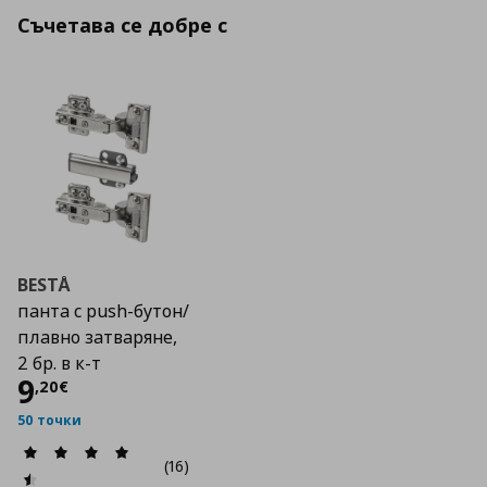
Съчетава се добре с
BESTÅ
панта с push-бутон/
плавно затваряне,
2 бр. в к-т
Цена
9,20 €
9
,
20
€
50 точки
(16)