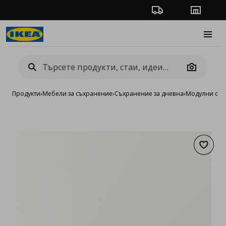
Проследяване на п
Магази
Burge
Camera
Продукти
›
Мебели за съхранение
›
Съхранение за дневна
›
Модулни сист
Добав