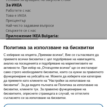
За ИКЕА
Работете с нас
Това е ИКЕА
Пресцентър
Най-често задавани въпроси
Свържете се с нас
Приложение IKEA Bulgaria:
Политика за използване на бисквитки
С избиране на опцията „Приемам всички“, Вие се съгласявате да
приемете всички бисквитки с цел подобряване на навигацията,
Последвайте ни:
анализ на посещенията и подобряване на маркетинговите ни
активности. При избор на „Отхвърлям всички“ ще се инсталират
Facebook
Twitter
Youtube
Pinterest
Instagram
само строго необходимитe бисквитки, които са нужни за правилното
функциониране на уебсайта ни. Можете да изберете кои категории
да приемете като кликнете на "Настройки за използване на
бисквитки". За да видите пълната ни Политика за използване на
бисквитки, кликнете тук. За правилно функциониране на
бисквитките, опреснете страницата в случай, че оттеглите
съгласието си за използване на бисквитки.
Политика за използване на бисквитки (Cookies)
Избор на настройки за използване на бисквитки