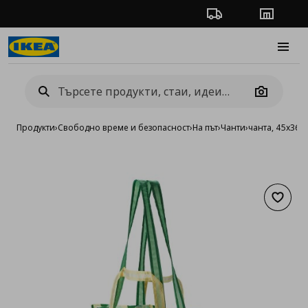
Проследяване на п
Магази
Burge
Camera
Продукти
›
Свободно време и безопасност
›
На път
›
Чанти
›
чанта, 45x36 
Добав