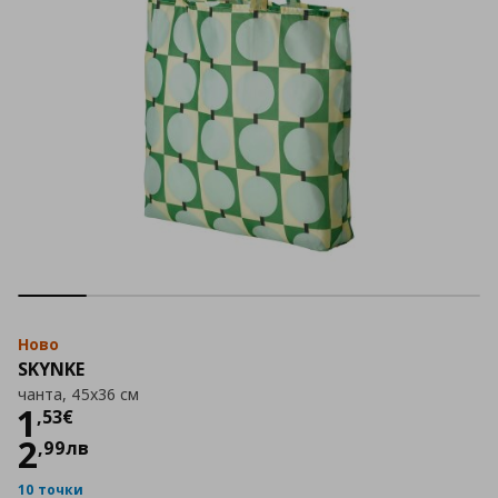
Ново
SKYNKE
чанта, 45x36 см
Цена
1,53 €
1
,
53
€
2
,
99
лв
10 точки