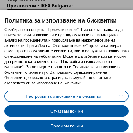
Приложение IKEA Bulgaria:
Политика за използване на бисквитки
С избиране на опцията „Приемам всички“, Вие се съгласявате да
приемете всички бисквитки с цел подобряване на навигацията,
Последвайте ни:
анализ на посещенията и подобряване на маркетинговите ни
активности. При избор на „Отхвърлям всички“ ще се инсталират
Facebook
Twitter
Youtube
Pinterest
Instagram
само строго необходимитe бисквитки, които са нужни за правилното
функциониране на уебсайта ни. Можете да изберете кои категории
да приемете като кликнете на "Настройки за използване на
бисквитки". За да видите пълната ни Политика за използване на
бисквитки, кликнете тук. За правилно функциониране на
бисквитките, опреснете страницата в случай, че оттеглите
съгласието си за използване на бисквитки.
Политика за използване на бисквитки (Cookies)
Избор на настройки за използване на бисквитки
Настройки за използване на бисквитки
Условия за ползване на ikea.bg
Обща политика за личните данни
Политика за защита на личните данни на ikea.bg
Общи условия на програма IKEA Family
Отказвам всички
Политика за защита на лични данни на програма IKEA Family
Приемам всички