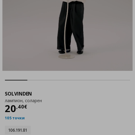
SOLVINDEN
лампион, соларен
Цена
20,40 €
20
,
40
€
105 точки
106.191.81