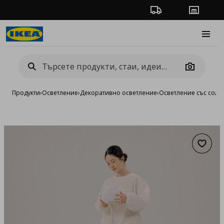
Проследяване на п
Магази
Burge
Camera
Продукти
›
Осветление
›
Декоративно осветление
›
Осветление със сола
Добав