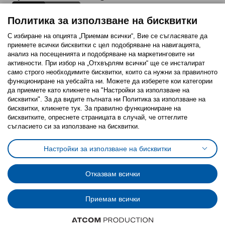
Политика за използване на бисквитки
С избиране на опцията „Приемам всички“, Вие се съгласявате да
приемете всички бисквитки с цел подобряване на навигацията,
Последвайте ни:
анализ на посещенията и подобряване на маркетинговите ни
активности. При избор на „Отхвърлям всички“ ще се инсталират
Facebook
Twitter
Youtube
Pinterest
Instagram
само строго необходимитe бисквитки, които са нужни за правилното
функциониране на уебсайта ни. Можете да изберете кои категории
да приемете като кликнете на "Настройки за използване на
бисквитки". За да видите пълната ни Политика за използване на
бисквитки, кликнете тук. За правилно функциониране на
бисквитките, опреснете страницата в случай, че оттеглите
съгласието си за използване на бисквитки.
Политика за използване на бисквитки (Cookies)
Избор на настройки за използване на бисквитки
Настройки за използване на бисквитки
Условия за ползване на ikea.bg
Обща политика за личните данни
Политика за защита на личните данни на ikea.bg
Общи условия на програма IKEA Family
Отказвам всички
Политика за защита на лични данни на програма IKEA Family
Приемам всички
© Inter-IKEA Systems B.V. 1999 - 2025