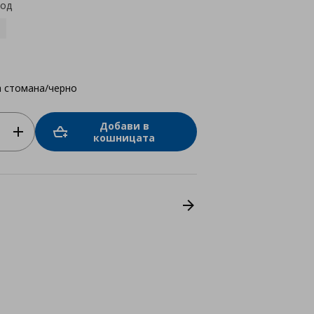
код
 стомана/черно
Добави в
кошницата