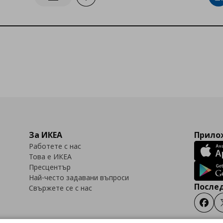
Информирай ме за наличност
За ИКЕА
Прилож
Работете с нас
Това е ИКЕА
Пресцентър
Най-често задавани въпроси
Послед
Свържете се с нас
Faceb