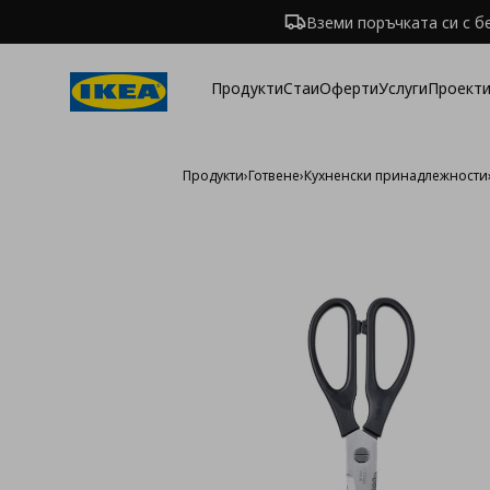
Вземи поръчката си с б
Продукти
Стаи
Оферти
Услуги
Проекти
Продукти
›
Готвене
›
Кухненски принадлежности