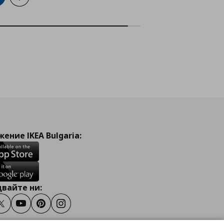
ение IKEA Bulgaria:
вайте ни:
ook
Twitter
Youtube
Pinterest
Instagram