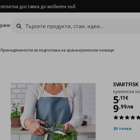
езплатна доставка до мобилен хъб
ране
›
Принадлежности за подготовка на храна
›
кухненски ножици
SVARTFISK
кухненски н
Цен
5
,
11
€
9
,
99
лв
30 точки