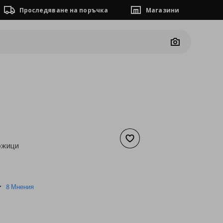
Проследяване на поръчка
Магазини
Camera
Добави към списъка с люб
ожици
а
5,11 €
5.0
8 Мнения
star
rating