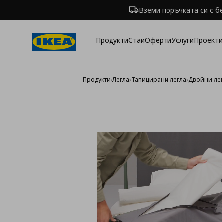
Вземи поръчката си с б
Продукти
Стаи
Оферти
Услуги
Проекти
Продукти
›
Легла
›
Тапицирани легла
›
Двойни ле