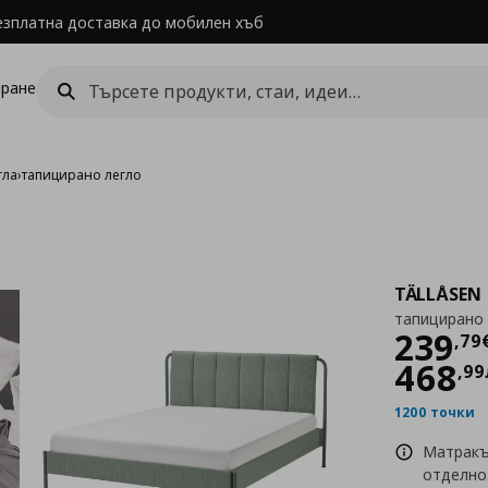
езплатна доставка до мобилен хъб
ране
гла
›
тапицирано легло
TÄLLÅSEN
тапицирано 
Цен
239
,
79
468
,
99
1200 точки
Матракъ
отделно