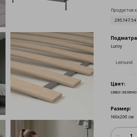
Продуктов 
295.147.54
Подматра
Luroy
Leirsund
Цвят:
сиво-зелено
Размер:
160x200 см