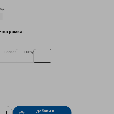
код
чна рамка:
Lonset
Luroy
Добави в