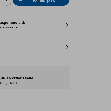
кошницата
зсрочено с tbi
носките си
ии за сглобяване
DF (2 MB)