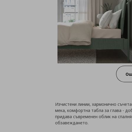
Ощ
Изчистени линии, хармонично съчета
мека, комфортна табла за глава - д
придава съвременен облик на спалнят
обзавеждането.