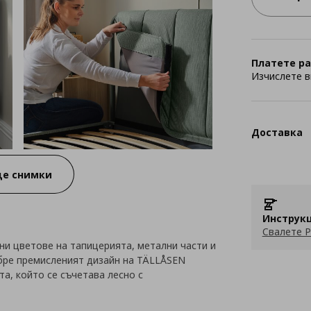
Платете ра
Изчислете в
Доставка
е снимки
Инструкц
Свалете P
ни цветове на тапицерията, метални части и
обре премисленият дизайн на TÄLLÅSEN
а, който се съчетава лесно с