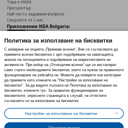
Това е ИКЕА
Пресцентър
Най-често задавани въпроси
Свържете се с нас
Приложение IKEA Bulgaria:
Политика за използване на бисквитки
С избиране на опцията „Приемам всички“, Вие се съгласявате да
приемете всички бисквитки с цел подобряване на навигацията,
Последвайте ни:
анализ на посещенията и подобряване на маркетинговите ни
активности. При избор на „Отхвърлям всички“ ще се инсталират
Facebook
Twitter
Youtube
Pinterest
Instagram
само строго необходимитe бисквитки, които са нужни за правилното
функциониране на уебсайта ни. Можете да изберете кои категории
да приемете като кликнете на "Настройки за използване на
бисквитки". За да видите пълната ни Политика за използване на
бисквитки, кликнете тук. За правилно функциониране на
бисквитките, опреснете страницата в случай, че оттеглите
съгласието си за използване на бисквитки.
Политика за използване на бисквитки (Cookies)
Избор на настройки за използване на бисквитки
Настройки за използване на бисквитки
Условия за ползване на ikea.bg
Обща политика за личните данни
Политика за защита на личните данни на ikea.bg
Общи условия на програма IKEA Family
Отказвам всички