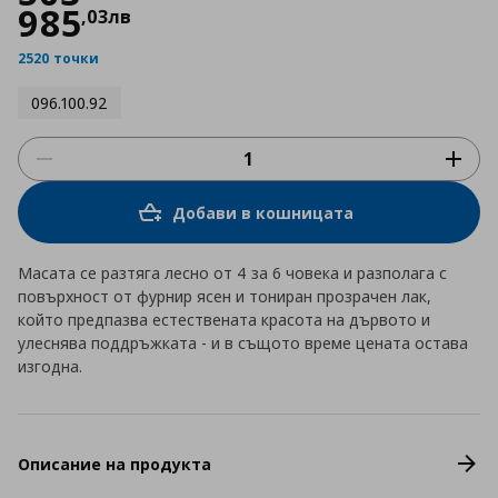
985
,
03
лв
2520 точки
096.100.92
Добави в кошницата
Масата се разтяга лесно от 4 за 6 човека и разполага с
повърхност от фурнир ясен и тониран прозрачен лак,
който предпазва естествената красота на дървото и
улеснява поддръжката - и в същото време цената остава
изгодна.
Описание на продукта