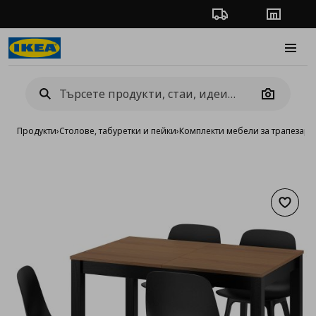
Проследяване на п
Магази
Burge
Camera
Продукти
›
Столове, табуретки и пейки
›
Комплекти мебели за трапезари
Добав