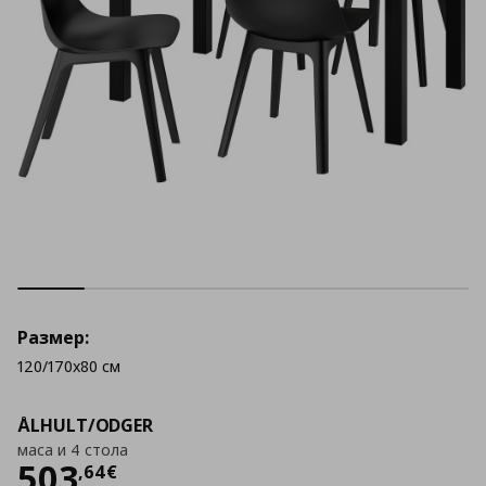
Размер:
120/170x80 см
ÅLHULT/ODGER
маса и 4 стола
Цена
503,64 €
503
,
64
€