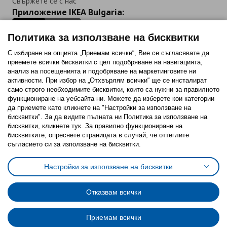
Свържете се с нас
Приложение IKEA Bulgaria:
Политика за използване на бисквитки
С избиране на опцията „Приемам всички“, Вие се съгласявате да
приемете всички бисквитки с цел подобряване на навигацията,
Последвайте ни:
анализ на посещенията и подобряване на маркетинговите ни
активности. При избор на „Отхвърлям всички“ ще се инсталират
Facebook
Twitter
Youtube
Pinterest
Instagram
само строго необходимитe бисквитки, които са нужни за правилното
функциониране на уебсайта ни. Можете да изберете кои категории
да приемете като кликнете на "Настройки за използване на
бисквитки". За да видите пълната ни Политика за използване на
бисквитки, кликнете тук. За правилно функциониране на
бисквитките, опреснете страницата в случай, че оттеглите
съгласието си за използване на бисквитки.
Политика за използване на бисквитки (Cookies)
Избор на настройки за използване на бисквитки
Настройки за използване на бисквитки
Условия за ползване на ikea.bg
Обща политика за личните данни
Политика за защита на личните данни на ikea.bg
Общи условия на програма IKEA Family
Отказвам всички
Политика за защита на лични данни на програма IKEA Family
Приемам всички