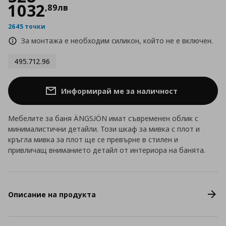
1032
,
89
лв
2645 точки
За монтажа е необходим силикон, който не е включен.
495.712.96
Информирай ме за наличност
Мебелите за баня ÄNGSJÖN имат съвременен облик с
минималистични детайли. Този шкаф за мивка с плот и
кръгла мивка за плот ще се превърне в стилен и
привличащ вниманието детайл от интериора на банята.
Описание на продукта