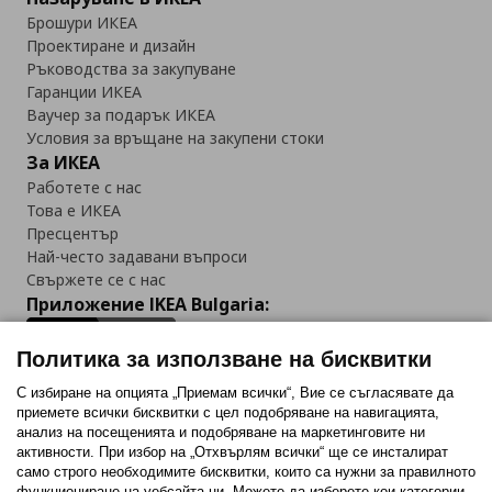
Брошури ИКЕА
Проектиране и дизайн
Ръководства за закупуване
Гаранции ИКЕА
Ваучер за подарък ИКЕА
Условия за връщане на закупени стоки
За ИКЕА
Работете с нас
Това е ИКЕА
Пресцентър
Най-често задавани въпроси
Свържете се с нас
Приложение IKEA Bulgaria:
Политика за използване на бисквитки
С избиране на опцията „Приемам всички“, Вие се съгласявате да
приемете всички бисквитки с цел подобряване на навигацията,
Последвайте ни:
анализ на посещенията и подобряване на маркетинговите ни
активности. При избор на „Отхвърлям всички“ ще се инсталират
Facebook
Twitter
Youtube
Pinterest
Instagram
само строго необходимитe бисквитки, които са нужни за правилното
функциониране на уебсайта ни. Можете да изберете кои категории