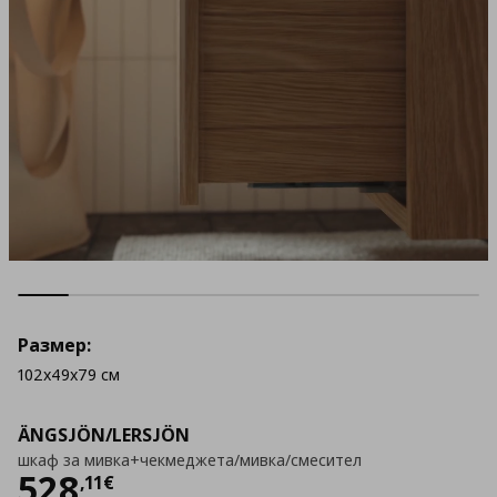
Размер:
102x49x79 см
ÄNGSJÖN/LERSJÖN
шкаф за мивка+чекмеджета/мивка/смесител
Цена
528,11 €
528
,
11
€