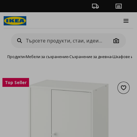
Проследяване на п
Магази
Burge
Camera
Продукти
›
Мебели за съхранение
›
Съхранение за дневна
›
Шкафове и в
Top Seller
Добав