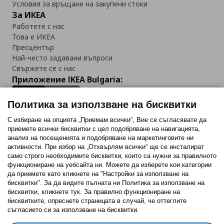
Условия за връщане на закупени стоки
За ИКЕА
Работете с нас
Това е ИКЕА
Пресцентър
Най-често задавани въпроси
Свържете се с нас
Приложение IKEA Bulgaria:
Политика за използване на бисквитки
С избиране на опцията „Приемам всички“, Вие се съгласявате да
приемете всички бисквитки с цел подобряване на навигацията,
Последвайте ни:
анализ на посещенията и подобряване на маркетинговите ни
активности. При избор на „Отхвърлям всички“ ще се инсталират
Facebook
Twitter
Youtube
Pinterest
Instagram
само строго необходимитe бисквитки, които са нужни за правилното
функциониране на уебсайта ни. Можете да изберете кои категории
да приемете като кликнете на "Настройки за използване на
бисквитки". За да видите пълната ни Политика за използване на
бисквитки, кликнете тук. За правилно функциониране на
бисквитките, опреснете страницата в случай, че оттеглите
съгласието си за използване на бисквитки.
Политика за използване на бисквитки (Cookies)
Избор на настройки за използване на бисквитки