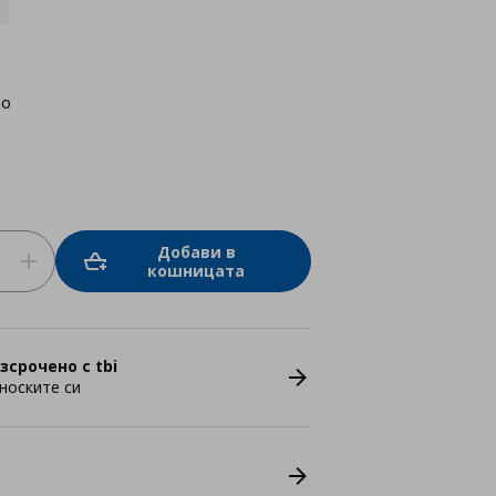
во
Добави в
кошницата
зсрочено с tbi
носките си