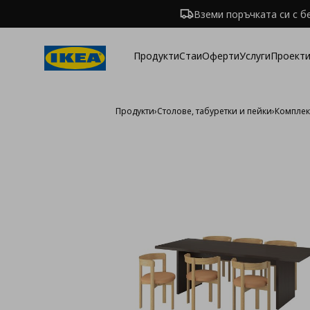
Вземи поръчката си с б
Продукти
Стаи
Оферти
Услуги
Проекти
Продукти
›
Столове, табуретки и пейки
›
Комплек