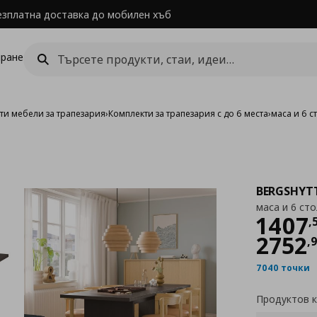
езплатна доставка до мобилен хъб
ране
ти мебели за трапезария
›
Комплекти за трапезария с до 6 места
›
маса и 6 с
BERGSHYT
маса и 6 ст
Цен
1407
,
2752
,
7040 точки
Продуктов 