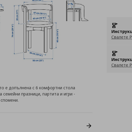
Инструкц
Свалете P
Инструкц
Свалете P
то е допълнена с 6 комфортни стола
 семейни празници, партита и игри -
 спомени.