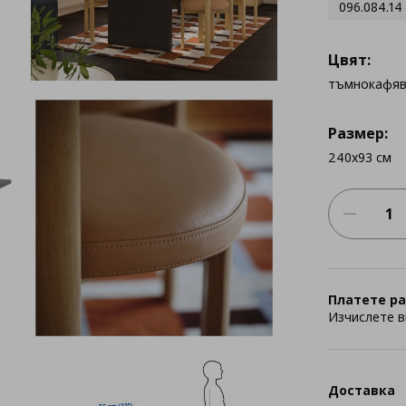
096.084.14
Цвят:
тъмнокафя
Размер:
240x93 см
Платете ра
Изчислете в
Доставка